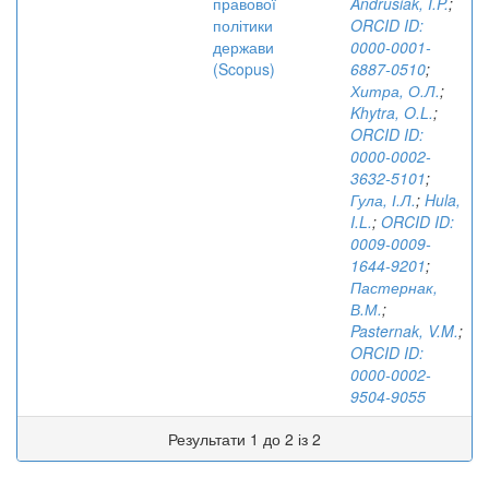
правової
Andrusiak, I.P.
;
політики
ORCID ID:
держави
0000-0001-
(Scopus)
6887-0510
;
Хитра, О.Л.
;
Khytra, O.L.
;
ORCID ID:
0000-0002-
3632-5101
;
Гула, І.Л.
;
Hula,
I.L.
;
ORCID ID:
0009-0009-
1644-9201
;
Пастернак,
В.М.
;
Pasternak, V.M.
;
ORCID ID:
0000-0002-
9504-9055
Результати 1 до 2 із 2