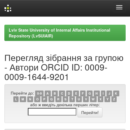
Skip
navigation
Lviv State University of Internal Affairs Institutional
Repository (LvSUIAIR)
Перегляд зібрання за групою
- Автори ORCID ID: 0009-
0009-1644-9201
Перейти до:
0-9
A
B
C
D
E
F
G
H
I
J
K
L
M
N
O
P
Q
R
S
T
U
V
W
X
Y
Z
або ж введіть декілька перших літер: