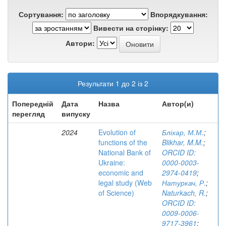
Сортування:
Впорядкування:
Вивести на сторінку:
Автори:
Результати 1 до 2 із 2
Попередній
Дата
Назва
Автор(и)
перегляд
випуску
2024
Evolution of
Бліхар, М.М.
;
functions of the
Blikhar, M.M.
;
National Bank of
ORCID ID:
Ukraine:
0000-0003-
economic and
2974-0419
;
legal study (Web
Натуркач, Р.
;
of Science)
Naturkach, R.
;
ORCID ID:
0009-0006-
9717-3961
;