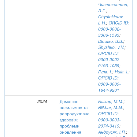
Чистоклетов,
Л.Г.
;
Chystokletov,
L.H.
;
ORCID ID:
0000-0002-
3306-1593
;
Шишко, В.В.
;
Shyshko, V.V.
;
ORCID ID:
0000-0002-
9193-1059
;
Гула, І.
;
Hula, I.
;
ORCID ID:
0009-0009-
1644-9201
2024
Домашнє
Бліхар, М.М.
;
насильство та
Blikhar, M.M.
;
репродуктивне
ORCID ID:
здоров’я:
0000-0003-
проблеми
2974-0419
;
оновлення
Андрусяк, І.П.
;