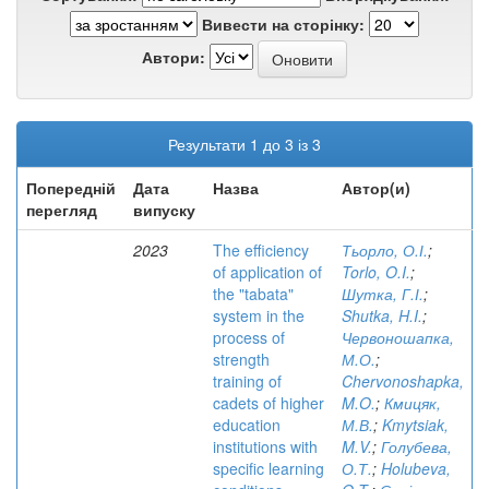
Вивести на сторінку:
Автори:
Результати 1 до 3 із 3
Попередній
Дата
Назва
Автор(и)
перегляд
випуску
2023
The efficiency
Тьорло, О.І.
;
of application of
Torlo, O.I.
;
the "tabata"
Шутка, Г.І.
;
system in the
Shutka, H.I.
;
process of
Червоношапка,
strength
М.О.
;
training of
Chervonoshapka,
cadets of higher
M.O.
;
Кмицяк,
education
М.В.
;
Kmytsiak,
institutions with
M.V.
;
Голубева,
specific learning
О.Т.
;
Holubeva,