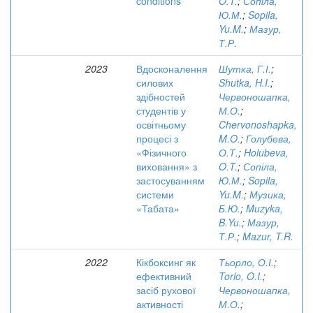
conditions
O.T.
;
Сопіла,
Ю.М.
;
Sopila,
Yu.M.
;
Мазур,
Т.Р.
2023
Вдосконалення
Шутка, Г.І.
;
силових
Shutka, H.I.
;
здібностей
Червоношапка,
студентів у
М.О.
;
освітньому
Chervonoshapka,
процесі з
M.O.
;
Голубева,
«Фізичного
О.Т.
;
Holubeva,
виховання» з
O.T.
;
Сопіла,
застосуванням
Ю.М.
;
Sopila,
системи
Yu.M.
;
Музика,
«Табата»
Б.Ю.
;
Muzyka,
B.Yu.
;
Мазур,
Т.Р.
;
Mazur, T.R.
2022
Кікбоксинг як
Тьорло, О.І.
;
ефективний
Torlo, O.I.
;
засіб рухової
Червоношапка,
активності
М.О.
;