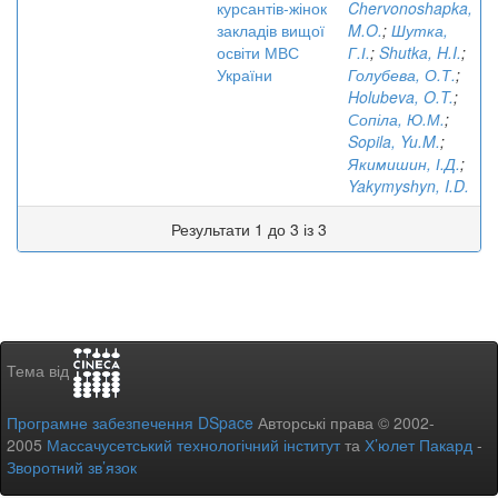
курсантів-жінок
Chervonoshapka,
закладів вищої
M.O.
;
Шутка,
освіти МВС
Г.І.
;
Shutka, H.I.
;
України
Голубева, О.Т.
;
Holubeva, O.T.
;
Сопіла, Ю.М.
;
Sopila, Yu.M.
;
Якимишин, І.Д.
;
Yakymyshyn, I.D.
Результати 1 до 3 із 3
Тема від
Програмне забезпечення DSpace
Авторські права © 2002-
2005
Массачусетський технологічний інститут
та
Х’юлет Пакард
-
Зворотний зв’язок