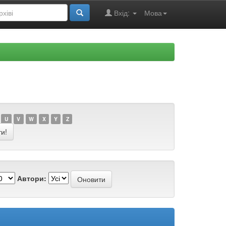
Вхід:
Мова
U
V
W
X
Y
Z
Автори: