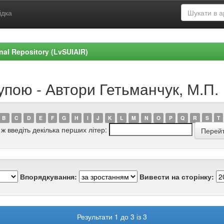
ідка
ional Repository (LvSUIAIR)
упою - Автори Гетьманчук, М.П.
B
C
D
E
F
G
H
I
J
K
L
M
N
O
P
Q
R
S
T
 ж введіть декілька перших літер:
Впорядкування:
Вивести на сторінку:
Результати 1 до 3 із 3