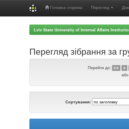
Головна сторінка
Перегляд
Дов
Skip
navigation
Lviv State University of Internal Affairs Institut
Перегляд зібрання за гр
Перейти до:
0-9
A
або
Сортування: