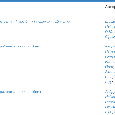
Авто
етодичний посібник (у схемах і таблицях)
Бліхар
Hetma
О.Ю.
Сіром
ури: навчальний посібник
Андру
Haivor
Гетьм
Karas,
Orlov,
Sirom
С.П.
;
В.Д.
;
ури: навчальний посібник
Андру
Haivor
Гетьм
Oleks
Г.М.
;