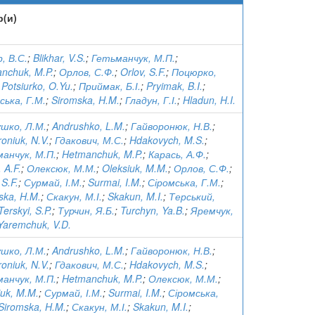
р(и)
, В.С.
;
Blikhar, V.S.
;
Гетьманчук, М.П.
;
nchuk, M.P.
;
Орлов, С.Ф.
;
Orlov, S.F.
;
Поцюрко,
;
Potsiurko, O.Yu.
;
Приймак, Б.І.
;
Pryimak, B.I.
;
ська, Г.М.
;
Siromska, H.M.
;
Гладун, Г.І.
;
Hladun, H.I.
шко, Л.М.
;
Andrushko, L.M.
;
Гайворонюк, Н.В.
;
oniuk, N.V.
;
Гдакович, М.С.
;
Hdakovych, M.S.
;
анчук, М.П.
;
Hetmanchuk, M.P.
;
Карась, А.Ф.
;
 A.F.
;
Олексюк, М.М.
;
Oleksiuk, M.M.
;
Орлов, С.Ф.
;
 S.F.
;
Сурмай, І.М.
;
Surmai, I.M.
;
Сіромська, Г.М.
;
ska, H.M.
;
Скакун, М.І.
;
Skakun, M.I.
;
Терський,
Terskyi, S.P.
;
Турчин, Я.Б.
;
Turchyn, Ya.B.
;
Яремчук,
Yaremchuk, V.D.
шко, Л.М.
;
Andrushko, L.M.
;
Гайворонюк, Н.В.
;
oniuk, N.V.
;
Гдакович, М.С.
;
Hdakovych, M.S.
;
анчук, М.П.
;
Hetmanchuk, M.P.
;
Олексюк, М.М.
;
iuk, M.M.
;
Сурмай, І.М.
;
Surmai, I.M.
;
Сіромська,
Siromska, H.M.
;
Скакун, М.І.
;
Skakun, M.I.
;