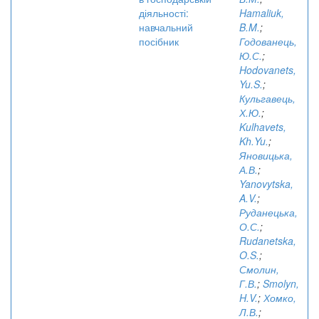
діяльності:
Hamaliuk,
навчальний
B.M.
;
посібник
Годованець,
Ю.С.
;
Hodovanets,
Yu.S.
;
Кульгавець,
Х.Ю.
;
Kulhavets,
Kh.Yu.
;
Яновицька,
А.В.
;
Yanovytska,
A.V.
;
Руданецька,
О.С.
;
Rudanetska,
O.S.
;
Смолин,
Г.В.
;
Smolyn,
H.V.
;
Хомко,
Л.В.
;