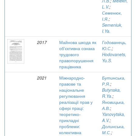
Л.В.
;
Melekh,
L.V.
;
Семенюк,
І.Я.
;
Semeniuk,
I.Ya.
2017
Майнова шкода як
Годованець,
об'єктивна ознака
Ю.С.
;
трудового
Hodovanets,
правопорушення
Yu.S.
працівника
2021
Міжнародно-
Бутинська,
правове та
Р.Я.
;
національне
Butynska,
регулювання
R.Ya.
;
реалізації прав у
Яновицька,
сфері праці:
А.В.
;
теоретико-
Yanovytska,
прикладні
A.V.
;
проблеми:
Долинська,
колективна
М.С.
;