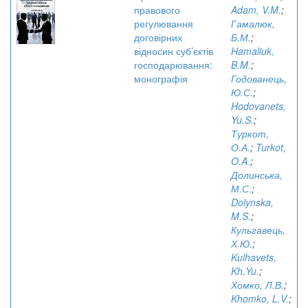
правового
Adam, V.M.
;
регулювання
Гамалюк,
договірних
Б.М.
;
відносин суб’єктів
Hamaliuk,
господарювання:
B.M.
;
монографія
Годованець,
Ю.С.
;
Hodovanets,
Yu.S.
;
Туркот,
О.А.
;
Turkot,
O.A.
;
Долинська,
М.С.
;
Dolynska,
M.S.
;
Кульгавець,
Х.Ю.
;
Kulhavets,
Kh.Yu.
;
Хомко, Л.В.
;
Khomko, L.V.
;