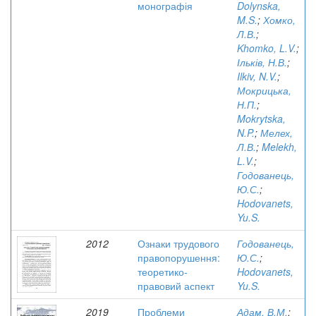
монографія
Dolynska,
M.S.
;
Хомко,
Л.В.
;
Khomko, L.V.
;
Ільків, Н.В.
;
Ilkiv, N.V.
;
Мокрицька,
Н.П.
;
Mokrytska,
N.P.
;
Мелех,
Л.В.
;
Melekh,
L.V.
;
Годованець,
Ю.С.
;
Hodovanets,
Yu.S.
2012
Ознаки трудового
Годованець,
правопорушення:
Ю.С.
;
теоретико-
Hodovanets,
правовий аспект
Yu.S.
2019
Проблеми
Адам, В.М.
;