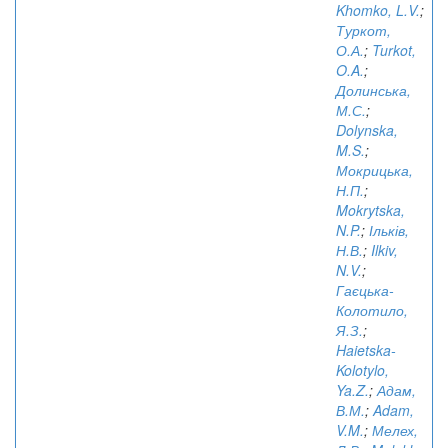
Khomko, L.V.
;
Туркот,
О.А.
;
Turkot,
O.A.
;
Долинська,
М.С.
;
Dolynska,
M.S.
;
Мокрицька,
Н.П.
;
Mokrytska,
N.P.
;
Ільків,
Н.В.
;
Ilkiv,
N.V.
;
Гаєцька-
Колотило,
Я.З.
;
Haietska-
Kolotylo,
Ya.Z.
;
Адам,
В.М.
;
Adam,
V.M.
;
Мелех,