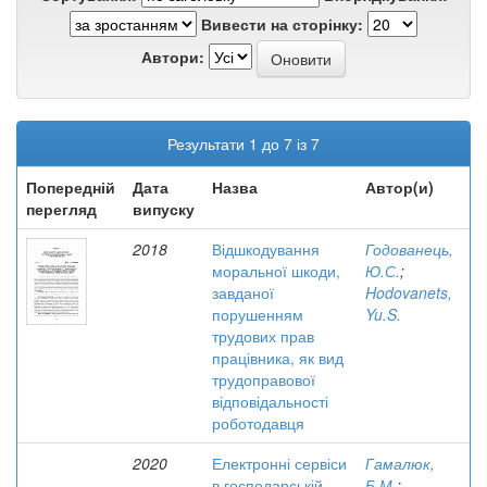
Вивести на сторінку:
Автори:
Результати 1 до 7 із 7
Попередній
Дата
Назва
Автор(и)
перегляд
випуску
2018
Відшкодування
Годованець,
моральної шкоди,
Ю.С.
;
завданої
Hodovanets,
порушенням
Yu.S.
трудових прав
працівника, як вид
трудоправової
відповідальності
роботодавця
2020
Електронні сервіси
Гамалюк,
в господарській
Б.М.
;