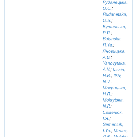
Руданецька,
О.С.
;
Rudanetska,
O.S.
;
Бутинська,
Р.Я.
;
Butynska,
R.Ya.
;
Яновицька,
А.В.
;
Yanovytska,
A.V.
;
Ільків,
Н.В.
;
Ilkiv,
N.V.
;
Мокрицька,
Н.П.
;
Mokrytska,
N.P.
;
Семенюк,
І.Я.
;
Semeniuk,
I.Ya.
;
Мелех,
Л.В.
;
Melekh,