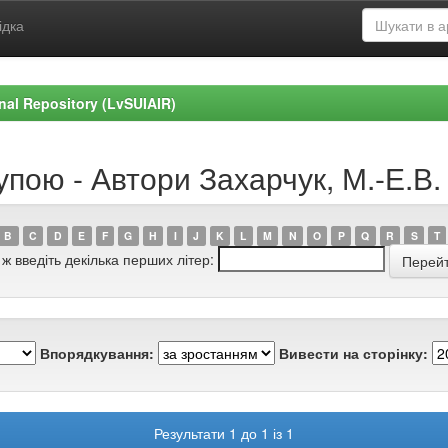
ідка
ional Repository (LvSUIAIR)
упою - Автори Захарчук, М.-Е.В.
B
C
D
E
F
G
H
I
J
K
L
M
N
O
P
Q
R
S
T
 ж введіть декілька перших літер:
Впорядкування:
Вивести на сторінку:
Результати 1 до 1 із 1