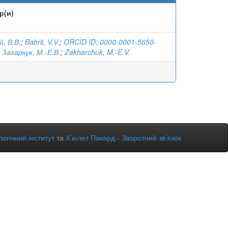
р(и)
й, В.В.
;
Bahrii, V.V.
;
ORCID ID: 0000-0001-5650-
;
Захарчук, М.-Е.В.
;
Zakharchuk, M.-E.V.
огічний інститут
та
Х’юлет Пакард
-
Зворотний зв’язок