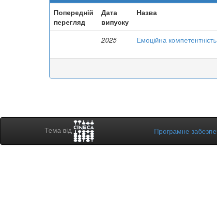
Попередній
Дата
Назва
перегляд
випуску
2025
Емоційна компетентність 
Тема від
Програмне забезп