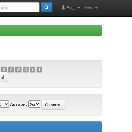
Вхід:
Мова
U
V
W
X
Y
Z
Автори: