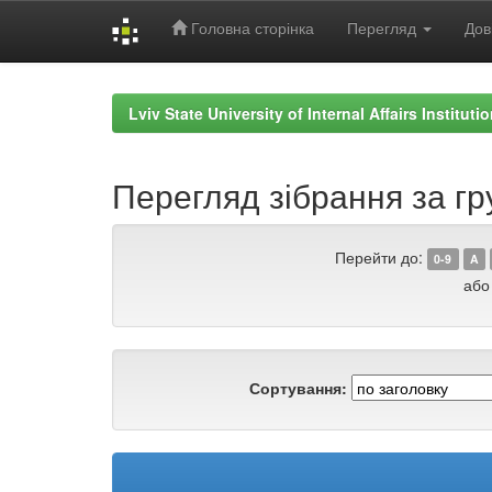
Головна сторінка
Перегляд
Дов
Skip
navigation
Lviv State University of Internal Affairs Institut
Перегляд зібрання за гр
Перейти до:
0-9
A
або
Сортування: