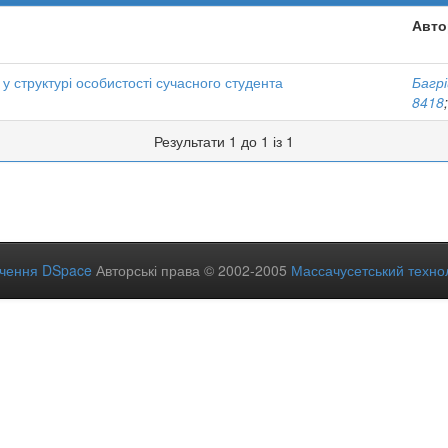
Авто
у структурі особистості сучасного студента
Багрі
8418
Результати 1 до 1 із 1
ечення DSpace
Авторські права © 2002-2005
Массачусетський технол