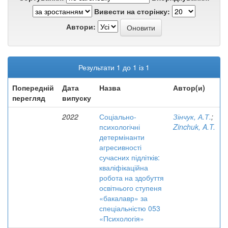
Вивести на сторінку:
Автори:
Результати 1 до 1 із 1
Попередній
Дата
Назва
Автор(и)
перегляд
випуску
2022
Соціально-
Зінчук, А.Т.
;
психологічні
Zinchuk, A.T.
детермінанти
агресивності
сучасних підлітків:
кваліфікаційна
робота на здобуття
освітнього ступеня
«бакалавр» за
спеціальністю 053
«Психологія»