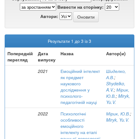
Вивести на сторінку:
Автори:
Результати 1 до 3 із 3
Попередній
Дата
Назва
Автор(и)
перегляд
випуску
2021
Емоційний інтелект
Шиделко,
як предмет
А.В.
;
наукового
Shydelko,
дослідження у
A.V.
;
Мірик,
психолого-
Ю.В.
;
Miryk,
педагогічній науці
Yu.V.
2022
Психологічні
Мірик, Ю.В.
;
особливості
Miryk, Yu.V.
емоційного
інтелекту на етапі
ранньої дорослості: