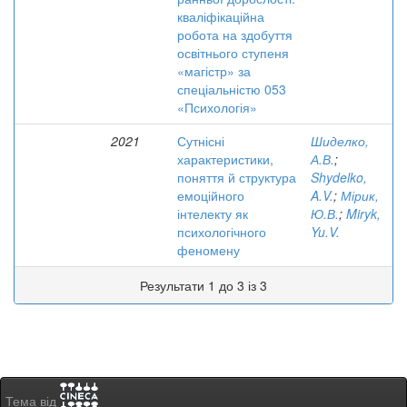
кваліфікаційна
робота на здобуття
освітнього ступеня
«магістр» за
спеціальністю 053
«Психологія»
2021
Сутнісні
Шиделко,
характеристики,
А.В.
;
поняття й структура
Shydelko,
емоційного
A.V.
;
Мірик,
інтелекту як
Ю.В.
;
Miryk,
психологічного
Yu.V.
феномену
Результати 1 до 3 із 3
Тема від