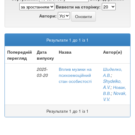
Вивести на сторінку:
Автори:
Результати 1 до 1 із 1
Попередній
Дата
Назва
Автор(и)
перегляд
випуску
2025-
Вплив музики на
Шиделко,
03-20
психоемоційний
А.В.
;
стан особистості
Shydelko,
A.V.
;
Новак,
В.В.
;
Novak,
V.V.
Результати 1 до 1 із 1