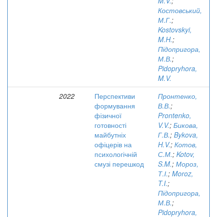
M.V.
;
Костовський,
М.Г.
;
Kostovskyi,
M.H.
;
Підопригора,
М.В.
;
Pidopryhora,
M.V.
2022
Перспективи
Пронтенко,
формування
В.В.
;
фізичної
Prontenko,
готовності
V.V.
;
Бикова,
майбутніх
Г.В.
;
Bykova,
офіцерів на
H.V.
;
Котов,
психологічній
С.М.
;
Kotov,
смузі перешкод
S.M.
;
Мороз,
Т.І.
;
Moroz,
T.I.
;
Підопригора,
М.В.
;
Pidopryhora,