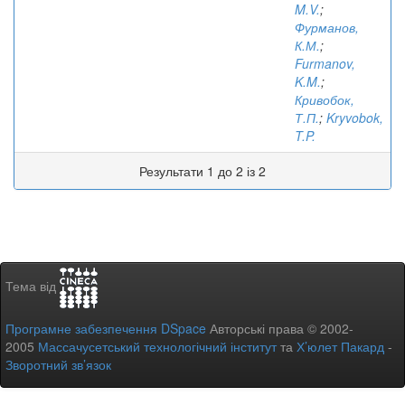
M.V.
;
Фурманов,
К.М.
;
Furmanov,
K.M.
;
Кривобок,
Т.П.
;
Kryvobok,
T.P.
Результати 1 до 2 із 2
Тема від
Програмне забезпечення DSpace
Авторські права © 2002-
2005
Массачусетський технологічний інститут
та
Х’юлет Пакард
-
Зворотний зв’язок