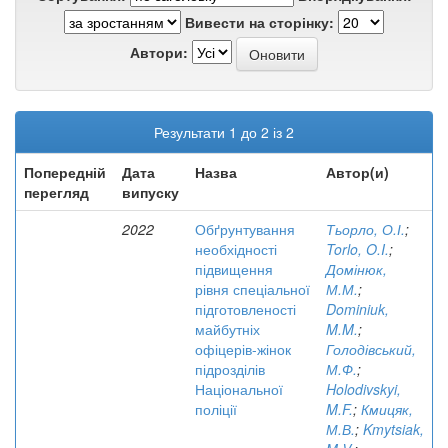
Вивести на сторінку:
Автори:
Результати 1 до 2 із 2
Попередній
Дата
Назва
Автор(и)
перегляд
випуску
2022
Обґрунтування
Тьорло, О.І.
;
необхідності
Torlo, O.I.
;
підвищення
Домінюк,
рівня спеціальної
М.М.
;
підготовленості
Dominiuk,
майбутніх
M.M.
;
офіцерів-жінок
Голодівський,
підрозділів
М.Ф.
;
Національної
Holodivskyi,
поліції
M.F.
;
Кмицяк,
М.В.
;
Kmytsiak,