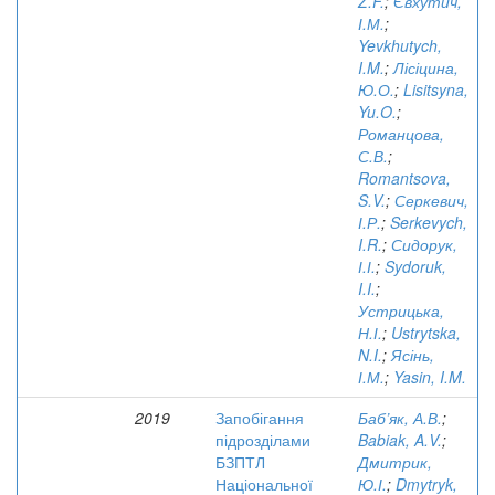
Z.F.
;
Євхутич,
І.М.
;
Yevkhutych,
I.M.
;
Лісіцина,
Ю.О.
;
Lisitsyna,
Yu.O.
;
Романцова,
С.В.
;
Romantsova,
S.V.
;
Серкевич,
І.Р.
;
Serkevych,
I.R.
;
Сидорук,
І.І.
;
Sydoruk,
I.I.
;
Устрицька,
Н.І.
;
Ustrytska,
N.I.
;
Ясінь,
І.М.
;
Yasin, I.M.
2019
Запобігання
Баб’як, А.В.
;
підрозділами
Babiak, A.V.
;
БЗПТЛ
Дмитрик,
Національної
Ю.І.
;
Dmytryk,