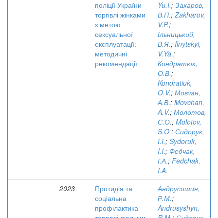
поліції України
Yu.I.
;
Захаров,
торгівлі жінками
В.П.
;
Zakharov,
з метою
V.P.
;
сексуальної
Ільницький,
експлуатації:
В.Я.
;
Ilnytskyi,
методичні
V.Ya.
;
рекомендації
Кондратюк,
О.В.
;
Kondratiuk,
O.V.
;
Мовчан,
А.В.
;
Movchan,
A.V.
;
Молотов,
С.О.
;
Molotov,
S.O.
;
Сидорук,
І.І.
;
Sydoruk,
I.I.
;
Федчак,
І.А.
;
Fedchak,
I.A.
2023
Протидія та
Андрусишин,
соціальна
Р.М.
;
профілактика
Andrusyshyn,
торгівлі людьми
R.M.
;
Сидорук,