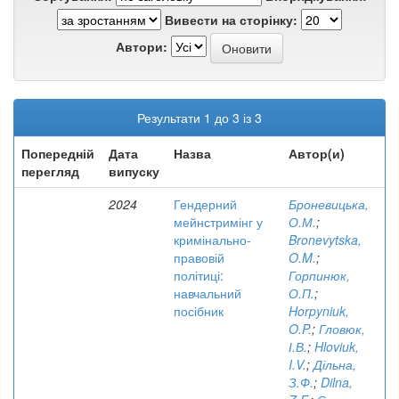
Вивести на сторінку:
Автори:
Результати 1 до 3 із 3
Попередній
Дата
Назва
Автор(и)
перегляд
випуску
2024
Гендерний
Броневицька,
мейнстримінг у
О.М.
;
кримінально-
Bronevytska,
правовій
O.M.
;
політиці:
Горпинюк,
навчальний
О.П.
;
посібник
Horpyniuk,
O.P.
;
Гловюк,
І.В.
;
Hloviuk,
I.V.
;
Дільна,
З.Ф.
;
Dilna,