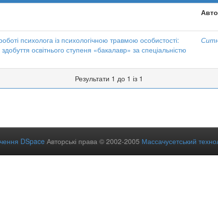
Авто
у роботі психолога із психологічною травмою особистості:
Ситни
 здобуття освітнього ступеня «бакалавр» за спеціальністю
Результати 1 до 1 із 1
ечення DSpace
Авторські права © 2002-2005
Массачусетський технол