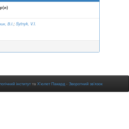
р(и)
к, В.І.
;
Sytnyk, V.I.
огічний інститут
та
Х’юлет Пакард
-
Зворотний зв’язок