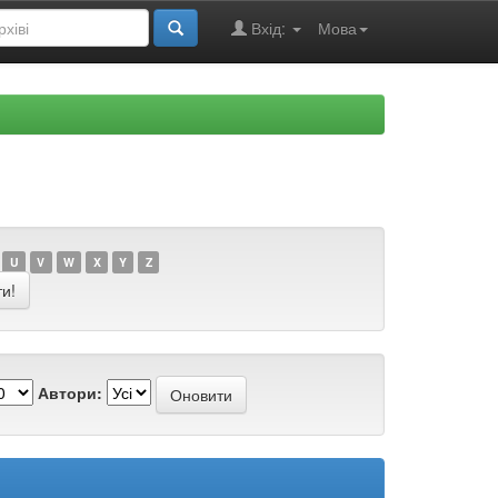
Вхід:
Мова
U
V
W
X
Y
Z
Автори: