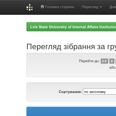
Головна сторінка
Перегляд
Дов
Skip
navigation
Lviv State University of Internal Affairs Institut
Перегляд зібрання за гру
Перейти до:
0-9
A
або
Сортування: