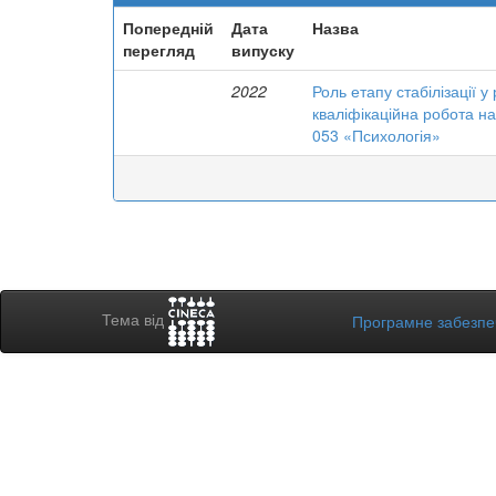
Попередній
Дата
Назва
перегляд
випуску
2022
Роль етапу стабілізації 
кваліфікаційна робота на
053 «Психологія»
Тема від
Програмне забезп