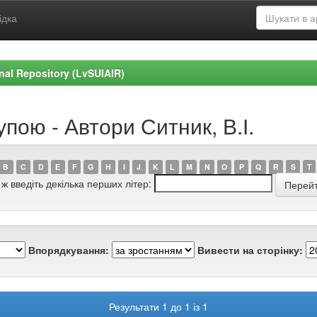
ідка
ional Repository (LvSUIAIR)
пою - Автори Ситник, В.І.
B
C
D
E
F
G
H
I
J
K
L
M
N
O
P
Q
R
S
T
 ж введіть декілька перших літер:
Впорядкування:
Вивести на сторінку:
Результати 1 до 1 із 1