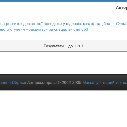
Авто
а розвиток девіантної поведінки у підлітків: кваліфікаційна
Скоро
нього ступеня «бакалавр» за спеціальністю 053
Результати 1 до 1 із 1
ечення DSpace
Авторські права © 2002-2005
Массачусетський технол