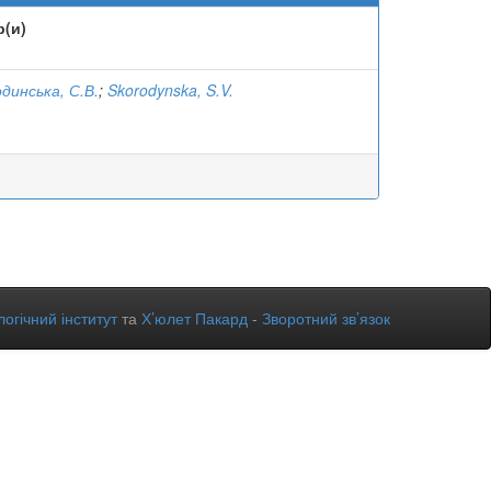
р(и)
динська, С.В.
;
Skorodynska, S.V.
огічний інститут
та
Х’юлет Пакард
-
Зворотний зв’язок