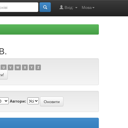
Вхід:
Мова
В.
U
V
W
X
Y
Z
Автори: