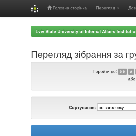
Головна сторінка
Перегляд
Дов
Skip
navigation
Lviv State University of Internal Affairs Institut
Перегляд зібрання за гр
Перейти до:
0-9
A
або
Сортування: