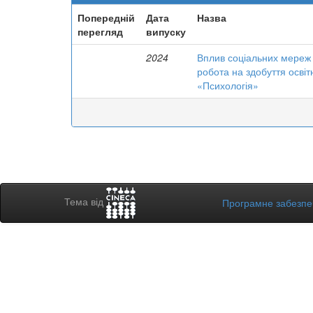
Попередній
Дата
Назва
перегляд
випуску
2024
Вплив соціальних мереж н
робота на здобуття освіт
«Психологія»
Тема від
Програмне забезп