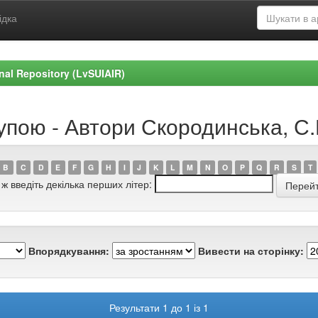
ідка
ional Repository (LvSUIAIR)
упою - Автори Скородинська, С.
B
C
D
E
F
G
H
I
J
K
L
M
N
O
P
Q
R
S
T
 ж введіть декілька перших літер:
Впорядкування:
Вивести на сторінку:
Результати 1 до 1 із 1