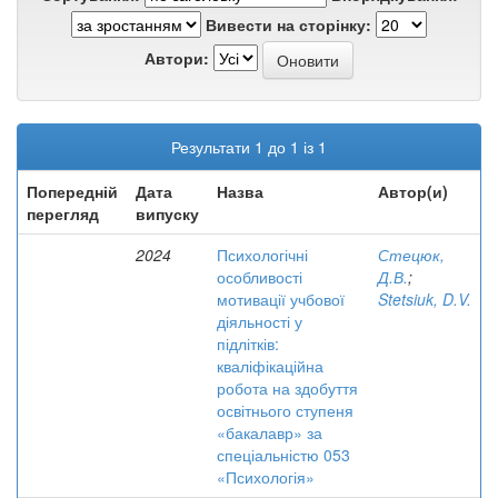
Вивести на сторінку:
Автори:
Результати 1 до 1 із 1
Попередній
Дата
Назва
Автор(и)
перегляд
випуску
2024
Психологічні
Стецюк,
особливості
Д.В.
;
мотивації учбової
Stetsiuk, D.V.
діяльності у
підлітків:
кваліфікаційна
робота на здобуття
освітнього ступеня
«бакалавр» за
спеціальністю 053
«Психологія»