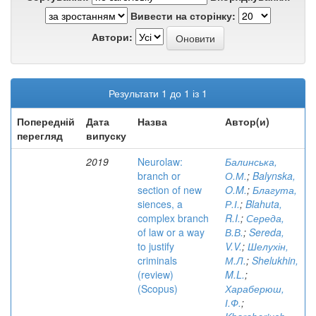
Вивести на сторінку:
Автори:
Результати 1 до 1 із 1
Попередній
Дата
Назва
Автор(и)
перегляд
випуску
2019
Neurolaw:
Балинська,
branch or
О.М.
;
Balynska,
section of new
O.M.
;
Благута,
siences, a
Р.І.
;
Blahuta,
complex branch
R.I.
;
Середа,
of law or a way
В.В.
;
Sereda,
to justify
V.V.
;
Шелухін,
criminals
М.Л.
;
Shelukhin,
(review)
M.L.
;
(Scopus)
Хараберюш,
І.Ф.
;