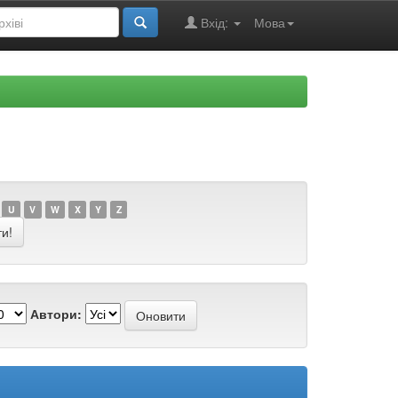
Вхід:
Мова
U
V
W
X
Y
Z
Автори: