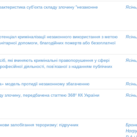
актеристика суб'єкта складу злочину "незаконне
Ясінь,
тенціал криміналізації незаконного використання з метою
Ясінь,
нітарної допомоги, благодійних пожертв або безоплатної
сіб, які вчиняють кримінальні правопорушення у сфері
Ясінь,
професійної діяльності, пов’язаної з наданням публічних
а» модель протидії незаконному збагаченню
Ясінь,
ду злочину, передбачена статтею 368² КК України
Ясінь,
снови запобігання тероризму: підручник
Броне
Horpy
Р.А.
;