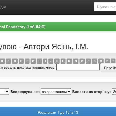
ідка
ional Repository (LvSUIAIR)
пою - Автори Ясінь, І.М.
B
C
D
E
F
G
H
I
J
K
L
M
N
O
P
Q
R
S
T
 ж введіть декілька перших літер:
Впорядкування:
Вивести на сторінку:
Результати 1 до 13 із 13