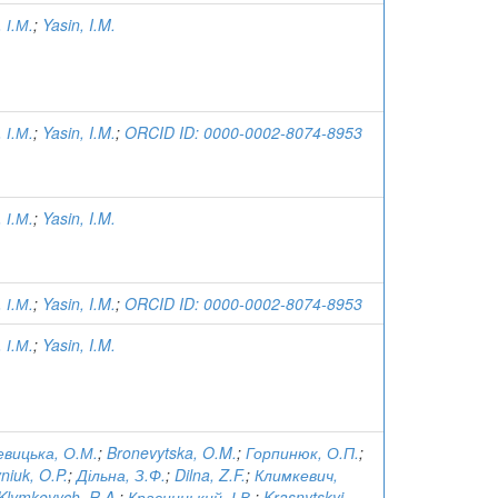
 І.М.
;
Yasin, I.M.
 І.М.
;
Yasin, I.M.
;
ORCID ID: 0000-0002-8074-8953
 І.М.
;
Yasin, I.M.
 І.М.
;
Yasin, I.M.
;
ORCID ID: 0000-0002-8074-8953
 І.М.
;
Yasin, I.M.
вицька, О.М.
;
Bronevytska, O.M.
;
Горпинюк, О.П.
;
niuk, O.P.
;
Дільна, З.Ф.
;
Dilna, Z.F.
;
Климкевич,
Klymkevych, R.A.
;
Красницький, І.В.
;
Krasnytskyi,