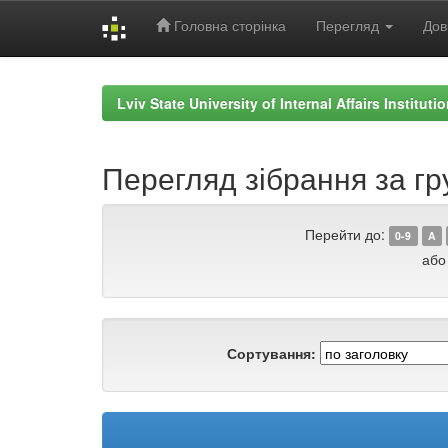
Головна сторінка
Перегляд
Дов
Skip
navigation
Lviv State University of Internal Affairs Institut
Перегляд зібрання за гру
Перейти до:
0-9
A
або
Сортування: