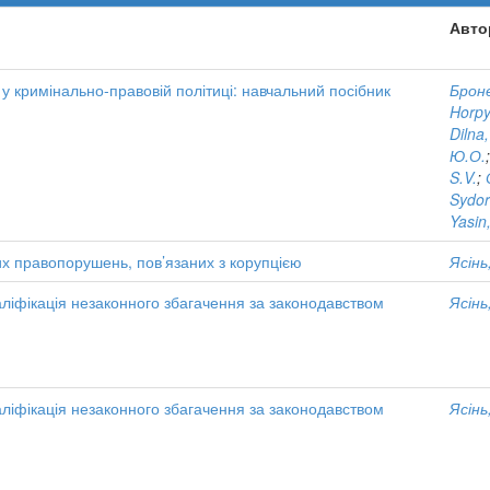
Авто
у кримінально-правовій політиці: навчальний посібник
Броне
Horpy
Dilna,
Ю.О.
S.V.
;
Sydoru
Yasin,
их правопорушень, пов’язаних з корупцією
Ясінь,
ліфікація незаконного збагачення за законодавством
Ясінь,
ліфікація незаконного збагачення за законодавством
Ясінь,