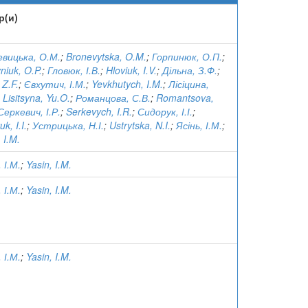
р(и)
вицька, О.М.
;
Bronevytska, O.M.
;
Горпинюк, О.П.
;
niuk, O.P.
;
Гловюк, І.В.
;
Hloviuk, I.V.
;
Дільна, З.Ф.
;
 Z.F.
;
Євхутич, І.М.
;
Yevkhutych, I.M.
;
Лісіцина,
;
Lisitsyna, Yu.O.
;
Романцова, С.В.
;
Romantsova,
Серкевич, І.Р.
;
Serkevych, I.R.
;
Сидорук, І.І.
;
k, I.I.
;
Устрицька, Н.І.
;
Ustrytska, N.I.
;
Ясінь, І.М.
;
 I.M.
 І.М.
;
Yasin, I.M.
 І.М.
;
Yasin, I.M.
 І.М.
;
Yasin, I.M.