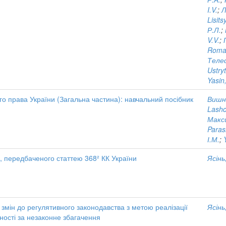
I.V.
;
Л
Lisits
Р.Л.
;
V.V.
;
Roman
Теле
Ustryt
Yasin,
го права України (Загальна частина): навчальний посібник
Вишне
Lashc
Макси
Paras
І.М.
;
, передбаченого статтею 368² КК України
Ясінь,
змін до регулятивного законодавства з метою реалізації
Ясінь,
ності за незаконне збагачення