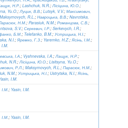
ащук, Н.Р.
;
Lashchuk, N.R.
;
Лісіцина, Ю.О.
;
yna, Yu.O.
;
Луцик, В.В.
;
Lutsyk, V.V.
;
Максимович,
Maksymovych, R.L.
;
Навроцька, В.В.
;
Navrotska,
Парасюк, Н.М.
;
Parasiuk, N.M.
;
Романцова, С.В.
;
tsova, S.V.
;
Серкевич, І.Р.
;
Serkevych, I.R.
;
фанко, Б.М.
;
Telefanko, B.M.
;
Устрицька, Н.І.
;
ska, N.I.
;
Яремко, Г.З.
;
Yaremko, H.Z.
;
Ясінь, І.М.
;
 I.M.
вська, І.А.
;
Vyshnevska, I.A.
;
Лащук, Н.Р.
;
huk, N.R.
;
Лісіцина, Ю.О.
;
Lisitsyna, Yu.O.
;
мович, Р.Л.
;
Maksymovych, R.L.
;
Парасюк, Н.М.
;
iuk, N.M.
;
Устрицька, Н.І.
;
Ustrytska, N.I.
;
Ясінь,
Yasin, I.M.
 І.М.
;
Yasin, I.M.
 І.М.
;
Yasin, I.M.