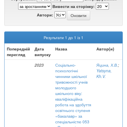
Вивести на сторінку:
Автори:
Результати 1 до 1 із 1
Попередній
Дата
Назва
Автор(и)
перегляд
випуску
2023
Соціально-
Яцина, Х.В.
;
психологічні
Yatsyna,
чинники шкільної
Kh.V.
тривожності учнів
молодшого
шкільного віку:
кваліфікаційна
робота на здобуття
освітнього ступеня
«бакалавр» за
спеціальністю 053