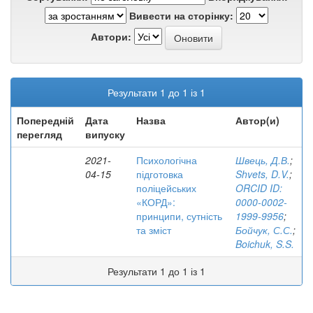
Вивести на сторінку:
Автори:
Результати 1 до 1 із 1
Попередній
Дата
Назва
Автор(и)
перегляд
випуску
2021-
Психологічна
Швець, Д.В.
;
04-15
підготовка
Shvets, D.V.
;
поліцейських
ORCID ID:
«КОРД»:
0000-0002-
принципи, сутність
1999-9956
;
та зміст
Бойчук, С.С.
;
Boichuk, S.S.
Результати 1 до 1 із 1