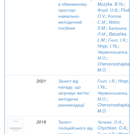
в обмеженому
Muzyka, B.Yu.
;
просторі:
Флуд, О.В.
;
Flud,
навчально-
O.V.
;
Котов,
методичний
С.М.
;
Kotov,
посібник
S.M.
;
Балушка,
Л.М.
;
Balushka,
L.M.
;
Гнип, І.Я.
;
Hnyp, I.Ya.
;
Червоношапка,
М.О.
;
Chervonoshapka,
M.O.
2021
Захист від
Гнип, І.Я.
;
Hnyp,
нападу, що
I.Ya.
;
загрожує життю:
Червоношапка,
методичні
М.О.
;
рекомендації
Chervonoshapka,
M.O.
2018
Захист
Чичкан, О.А.
;
поліцейського від
Chychkan, O.A.
;
нападу
Гнип, І.Я.
;
Hnyp,