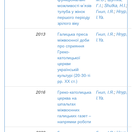
можливості м’язів
Г.І.
;
Shutka, H.I.
;
тулуба у жінок
Гнип, І.Я.
;
Hnyp,
першого періоду
I.Ya.
зрілого віку
2013
Галицька преса
Гнип, І.Я.
;
Hnyp,
міжвоєнної доби
I.Ya.
про сприяння
Греко-
католицької
церкви
українській
культурі (20-30-ті
рр. ХХ ст.)
2016
Греко-католицька
Гнип, І.Я.
;
Hnyp,
церква на
I.Ya.
шпальтах
міжвоєнних
галицьких газет –
напрямки роботи