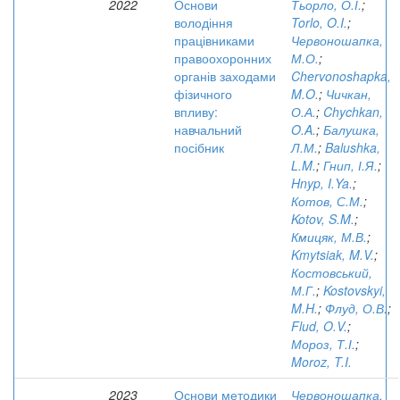
2022
Основи
Тьорло, О.І.
;
володіння
Torlo, O.I.
;
працівниками
Червоношапка,
правоохоронних
М.О.
;
органів заходами
Chervonoshapka,
фізичного
M.O.
;
Чичкан,
впливу:
О.А.
;
Chychkan,
навчальний
O.A.
;
Балушка,
посібник
Л.М.
;
Balushka,
L.M.
;
Гнип, І.Я.
;
Hnyp, I.Ya.
;
Котов, С.М.
;
Kotov, S.M.
;
Кмицяк, М.В.
;
Kmytsiak, M.V.
;
Костовський,
М.Г.
;
Kostovskyi,
M.H.
;
Флуд, О.В.
;
Flud, O.V.
;
Мороз, Т.І.
;
Moroz, T.I.
2023
Основи методики
Червоношапка,