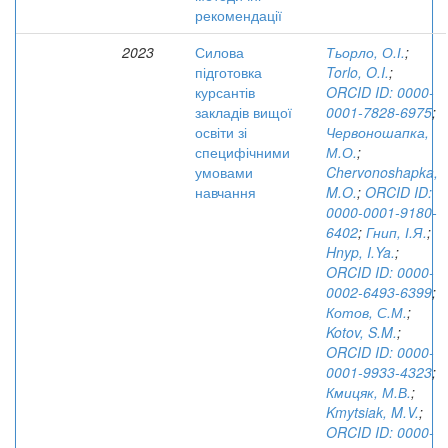
рекомендації
2023
Силова
Тьорло, О.І.
;
підготовка
Torlo, O.I.
;
курсантів
ORCID ID: 0000-
закладів вищої
0001-7828-6975
;
освіти зі
Червоношапка,
специфічними
М.О.
;
умовами
Chervonoshapka,
навчання
M.O.
;
ORCID ID:
0000-0001-9180-
6402
;
Гнип, І.Я.
;
Hnyp, I.Ya.
;
ORCID ID: 0000-
0002-6493-6399
;
Котов, С.М.
;
Kotov, S.M.
;
ORCID ID: 0000-
0001-9933-4323
;
Кмицяк, М.В.
;
Kmytsiak, M.V.
;
ORCID ID: 0000-