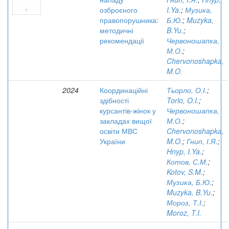
озброєного
I.Ya.
;
Музика,
правопорушника:
Б.Ю.
;
Muzyka,
методичні
B.Yu.
;
рекомендації
Червоношапка,
М.О.
;
Chervonoshapka,
M.O.
2024
Координаційні
Тьорло, О.І.
;
здібності
Torlo, O.I.
;
курсантів-жінок у
Червоношапка,
закладах вищої
М.О.
;
освіти МВС
Chervonoshapka,
України
M.O.
;
Гнип, І.Я.
;
Hnyp, I.Ya.
;
Котов, С.М.
;
Kotov, S.M.
;
Музика, Б.Ю.
;
Muzyka, B.Yu.
;
Мороз, Т.І.
;
Moroz, T.I.