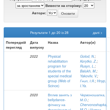
Вивести на сторінку:
Автори:
Результати 1 до 20 із 28
далі >
Попередній
Дата
Назва
Автор(и)
перегляд
випуску
2022
Physical
Golod, N.
;
rehabilitation
Korytko, Z.
;
program for
Rusyn, L.
;
students of the
Balukh, M.
;
special medical
Yakovliv, V.
;
group (Web of
Гнип, І.Я.
;
Hnyp,
Scince)
I.Ya.
2020
Вплив занять з
Червоношапка,
bellydance-
М.О.
;
фітнесу на
Chervonoshapka,
функціональні
M.O.
;
Шутка,