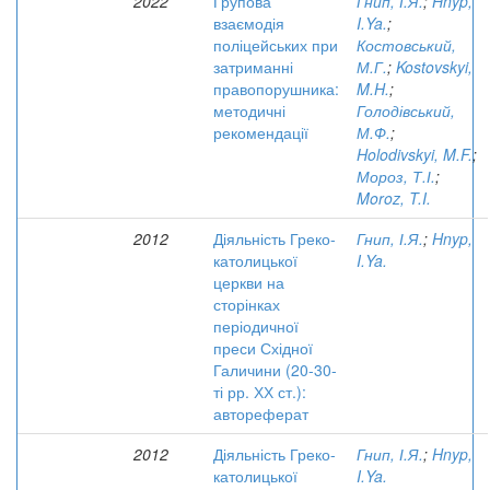
2022
Групова
Гнип, І.Я.
;
Hnyp,
взаємодія
I.Ya.
;
поліцейських при
Костовський,
затриманні
М.Г.
;
Kostovskyi,
правопорушника:
M.H.
;
методичні
Голодівський,
рекомендації
М.Ф.
;
Holodivskyi, M.F.
;
Мороз, Т.І.
;
Moroz, T.I.
2012
Діяльність Греко-
Гнип, І.Я.
;
Hnyp,
католицької
I.Ya.
церкви на
сторінках
періодичної
преси Східної
Галичини (20-30-
ті рр. ХХ ст.):
автореферат
2012
Діяльність Греко-
Гнип, І.Я.
;
Hnyp,
католицької
I.Ya.