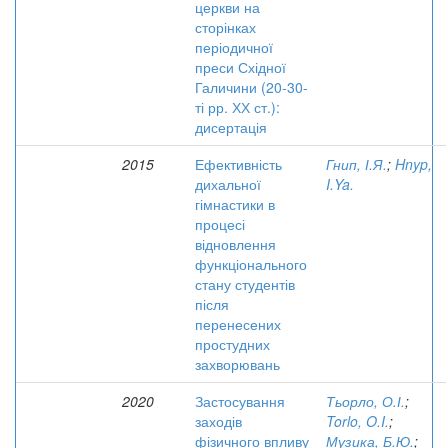
церкви на
сторінках
періодичної
преси Східної
Галичини (20-30-
ті рр. ХХ ст.):
дисертація
2015
Ефективність
Гнип, І.Я.
;
Hnyp,
дихальної
I.Ya.
гімнастики в
процесі
відновлення
функціонального
стану студентів
після
перенесених
простудних
захворювань
2020
Застосування
Тьорло, О.І.
;
заходів
Torlo, O.I.
;
фізичного впливу
Музика, Б.Ю.
;