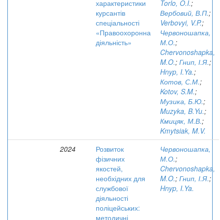
характеристики
Torlo, O.I.
;
курсантів
Вербовий, В.П.
;
спеціальності
Verbovyi, V.P.
;
«Правоохоронна
Червоношапка,
діяльність»
М.О.
;
Chervonoshapka,
M.O.
;
Гнип, І.Я.
;
Hnyp, I.Ya.
;
Котов, С.М.
;
Kotov, S.M.
;
Музика, Б.Ю.
;
Muzyka, B.Yu.
;
Кмицяк, М.В.
;
Kmytsiak, M.V.
2024
Розвиток
Червоношапка,
фізичних
М.О.
;
якостей,
Chervonoshapka,
необхідних для
M.O.
;
Гнип, І.Я.
;
службової
Hnyp, I.Ya.
діяльності
поліцейських:
методичні