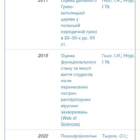
2011
Оцінка діяльності
Гнип, І.Я.
;
Hnyp,
Греко-
I.Ya.
католицької
церкви у
польській
періодичній пресі
в 20–30-х рр. ХХ
ст.
2015
Оцінка
Гнип, І.Я.
;
Hnyp,
функціонального
I.Ya.
стану та якості
життя студентів
після
перенесених
гострих
респіраторних
вірусних
захворювань
(Web of
Sciences)
2022
Психофізіологічні
Тьорло, О.І.
;