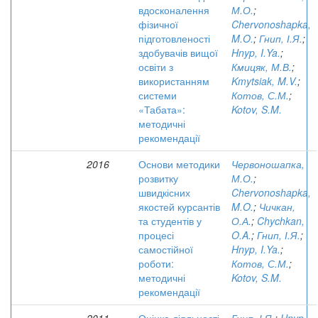
вдосконалення
М.О.
;
фізичної
Chervonoshapka,
підготовленості
M.O.
;
Гнип, І.Я.
;
здобувачів вищої
Hnyp, I.Ya.
;
освіти з
Кмицяк, М.В.
;
використанням
Kmytsiak, M.V.
;
системи
Котов, С.М.
;
«Табата»:
Kotov, S.M.
методичні
рекомендації
2016
Основи методики
Червоношапка,
розвитку
М.О.
;
швидкісних
Chervonoshapka,
якостей курсантів
M.O.
;
Чичкан,
та студентів у
О.А.
;
Chychkan,
процесі
O.A.
;
Гнип, І.Я.
;
самостійної
Hnyp, I.Ya.
;
роботи:
Котов, С.М.
;
методичні
Kotov, S.M.
рекомендації