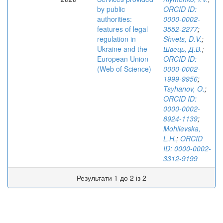
by public
ORCID ID:
authorities:
0000-0002-
features of legal
3552-2277
;
regulation in
Shvets, D.V.
;
Ukraine and the
Швець, Д.В.
;
European Union
ORCID ID:
(Web of Science)
0000-0002-
1999-9956
;
Tsyhanov, O.
;
ORCID ID:
0000-0002-
8924-1139
;
Mohilevska,
L.H.
;
ORCID
ID: 0000-0002-
3312-9199
Результати 1 до 2 із 2