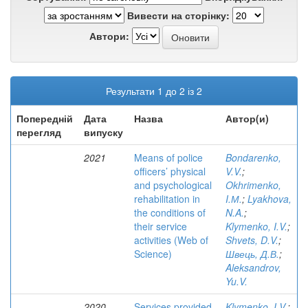
Вивести на сторінку:
Автори:
Результати 1 до 2 із 2
Попередній
Дата
Назва
Автор(и)
перегляд
випуску
2021
Means of police
Bondarenko,
officers’ physical
V.V.
;
and psychological
Okhrimenko,
rehabilitation in
I.М.
;
Lyakhova,
the conditions of
N.A.
;
their service
Klymenko, I.V.
;
activities (Web of
Shvets, D.V.
;
Science)
Швець, Д.В.
;
Aleksandrov,
Yu.V.
2020
Services provided
Klymenko, I.V.
;