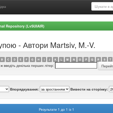
ідка
ional Repository (LvSUIAIR)
пою - Автори Martsiv, M.-V.
B
C
D
E
F
G
H
I
J
K
L
M
N
O
P
Q
R
S
T
 ж введіть декілька перших літер:
Впорядкування:
Вивести на сторінку:
Результати 1 до 1 із 1