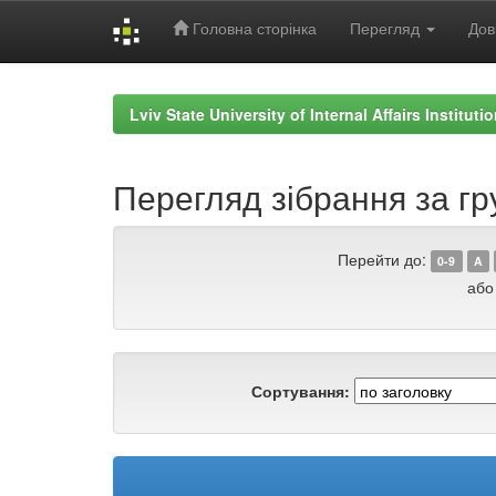
Головна сторінка
Перегляд
Дов
Skip
navigation
Lviv State University of Internal Affairs Institut
Перегляд зібрання за гру
Перейти до:
0-9
A
або
Сортування: