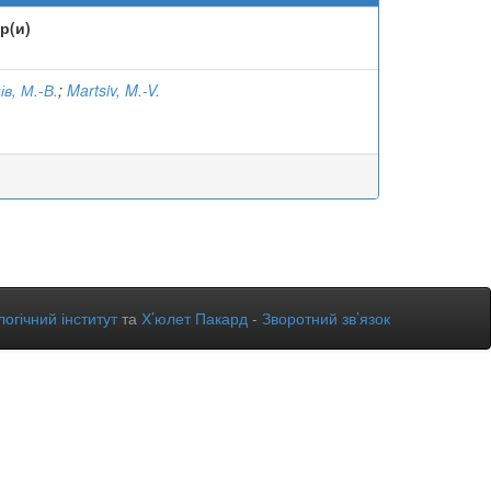
р(и)
в, М.-В.
;
Martsiv, M.-V.
огічний інститут
та
Х’юлет Пакард
-
Зворотний зв’язок