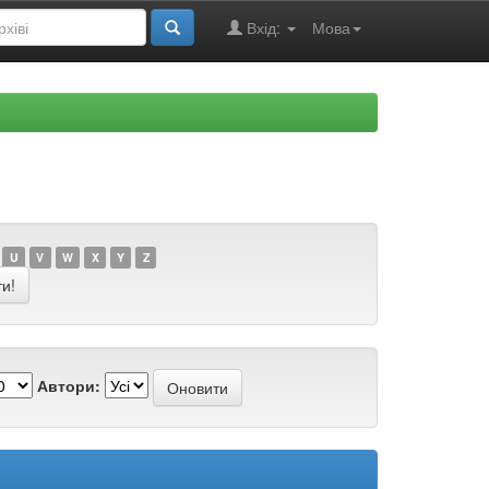
Вхід:
Мова
U
V
W
X
Y
Z
Автори: