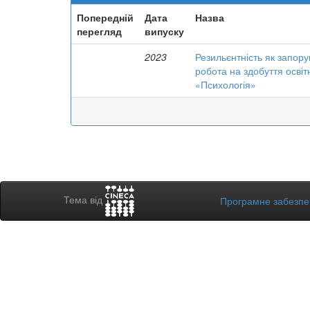
Попередній
Дата
Назва
перегляд
випуску
2023
Резильєнтність як запорук
робота на здобуття освіт
«Психологія»
Тема від
Програмне забезп