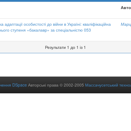
Авто
а адаптації особистості до війни в Україні: кваліфікаційна
Марці
нього ступеня «бакалавр» за спеціальністю 053
Результати 1 до 1 із 1
ечення DSpace
Авторські права © 2002-2005
Массачусетський технол