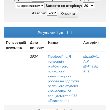
Вивести на сторінку:
Автори:
Результати 1 до 1 із 1
Попередній
Дата
Назва
Автор(и)
перегляд
випуску
2024
Професійна Я-
Михайлів,
концепція
А.Р.
;
майбутнього
Mykhailiv,
психолога:
A.R.
кваліфікаційна
робота на здобуття
освітнього ступеня
«бакалавр» за
спеціальністю 053
«Психологія»