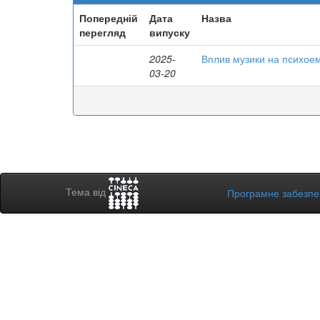
Попередній
Дата
Назва
перегляд
випуску
2025-
Вплив музики на психоем
03-20
Тема від
Програмне забезп