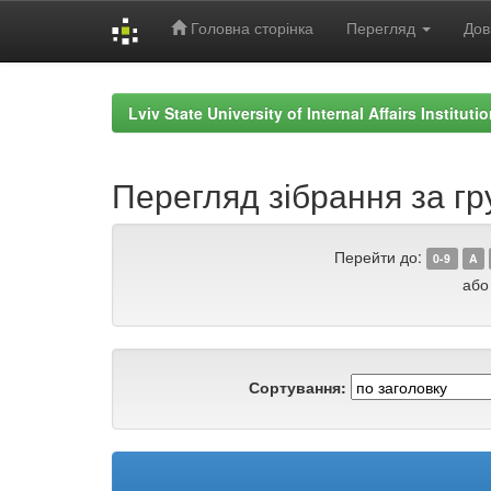
Головна сторінка
Перегляд
Дов
Skip
navigation
Lviv State University of Internal Affairs Institut
Перегляд зібрання за гр
Перейти до:
0-9
A
або
Сортування: