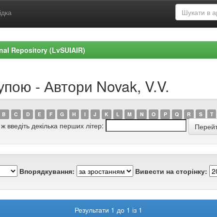
ідка
ional Repository (LvSUIAIR)
упою - Автори Novak, V.V.
B
C
D
E
F
G
H
I
J
K
L
M
N
O
P
Q
R
S
T
 ж введіть декілька перших літер:
Впорядкування:
Вивести на сторінку:
Результати 1 до 1 із 1