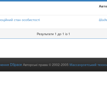
Авто
оційний стан особистості
Шиде
Результати 1 до 1 із 1
ечення DSpace
Авторські права © 2002-2005
Массачусетський технол