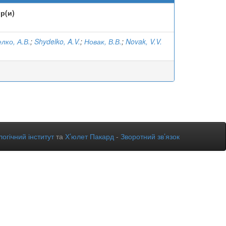
р(и)
лко, А.В.
;
Shydelko, A.V.
;
Новак, В.В.
;
Novak, V.V.
огічний інститут
та
Х’юлет Пакард
-
Зворотний зв’язок