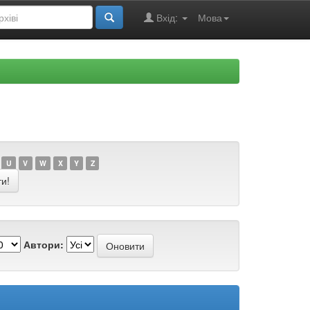
Вхід:
Мова
U
V
W
X
Y
Z
Автори: