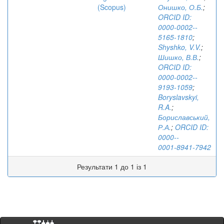
(Scopus)
Онишко, О.Б.
;
ORCID ID:
0000­-0002-­
5165­-1810
;
Shyshko, V.V.
;
Шишко, В.В.
;
ORCID ID:
0000-­0002-­
9193-1059
;
Boryslavskyi,
R.A.
;
Бориславський,
Р.А.
;
ORCID ID:
0000-­
0001­-8941­-7942
Результати 1 до 1 із 1