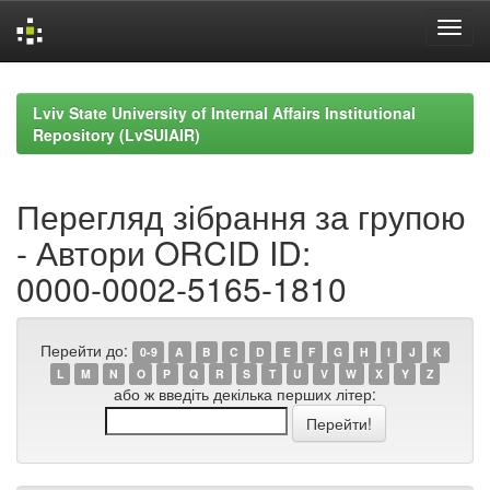
Skip
navigation
Lviv State University of Internal Affairs Institutional
Repository (LvSUIAIR)
Перегляд зібрання за групою
- Автори ORCID ID:
0000­-0002-­5165­-1810
Перейти до:
0-9
A
B
C
D
E
F
G
H
I
J
K
L
M
N
O
P
Q
R
S
T
U
V
W
X
Y
Z
або ж введіть декілька перших літер: