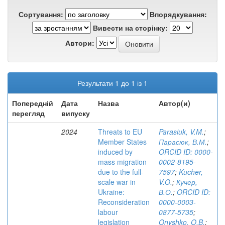
Сортування:
Впорядкування:
Вивести на сторінку:
Автори:
Результати 1 до 1 із 1
Попередній
Дата
Назва
Автор(и)
перегляд
випуску
2024
Threats to EU
Parasiuk, V.M.
;
Member States
Парасюк, В.М.
;
induced by
ORCID ID: 0000-
mass migration
0002-8195-
due to the full-
7597
;
Kucher,
scale war in
V.O.
;
Кучер,
Ukraine:
В.О.
;
ORCID ID:
Reconsideration
0000-0003-
labour
0877-5735
;
legislation
Onyshko, O.B.
;