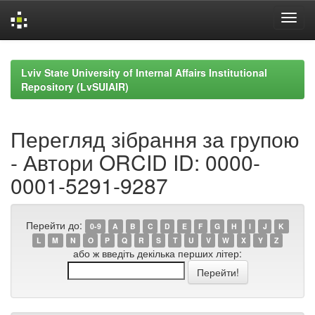
Skip
navigation
Lviv State University of Internal Affairs Institutional
Repository (LvSUIAIR)
Перегляд зібрання за групою
- Автори ORCID ID: 0000-
0001-5291-9287
Перейти до:
0-9
A
B
C
D
E
F
G
H
I
J
K
L
M
N
O
P
Q
R
S
T
U
V
W
X
Y
Z
або ж введіть декілька перших літер: