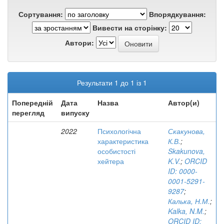
Сортування:
Впорядкування:
Вивести на сторінку:
Автори:
Результати 1 до 1 із 1
Попередній
Дата
Назва
Автор(и)
перегляд
випуску
2022
Психологічна
Скакунова,
характеристика
К.В.
;
особистості
Skakunova,
хейтера
K.V.
;
ORCID
ID: 0000-
0001-5291-
9287
;
Калька, Н.М.
;
Kalka, N.M.
;
ORCID ID: