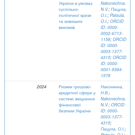
України в умовах
Nakonechna,
суспільно-
N.V.
;
Пацула,
політичної кризи
О.І.
;
Patsula,
та зовнішніх
O.I.
;
ORCID
викликів
ID: 0000-
0002-6713-
1158
;
ORCID
ID: 0000-
0003-1377-
4315
;
ORCID
ID: 0000-
0001-9384-
1578
2024
Ризики грошово-
Наконечна,
кредитної сфери у
Н.В.
;
системі зміцнення
Nakonechna,
фінансової
N.V.
;
ORCID
безпеки України
ID: 0000-
0003-1377-
4315
;
Пацула, О.І.
;
Patsula, O.I.
;