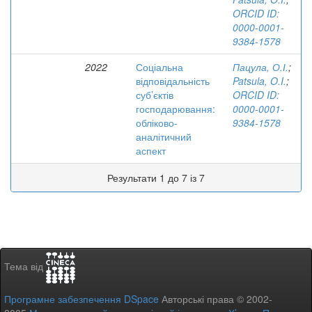
ORCID ID:
0000-0001-
9384-1578
2022
Соціальна
Пацула, О.І.
;
відповідальність
Patsula, O.I.
;
суб’єктів
ORCID ID:
господарювання:
0000-0001-
обліково-
9384-1578
аналітичний
аспект
Результати 1 до 7 із 7
Тема від
Програмне забезпечення DSpace
Авторські права © 2002-