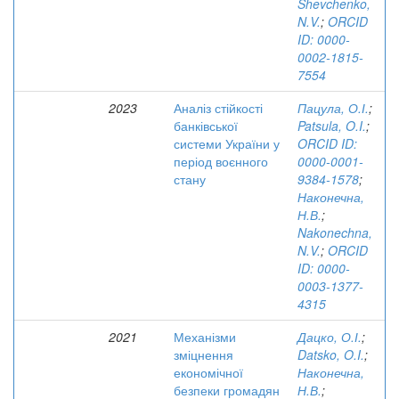
Shevchenko,
N.V.
;
ORCID
ID: 0000-
0002-1815-
7554
2023
Аналіз стійкості
Пацула, О.І.
;
банківської
Patsula, O.I.
;
системи України у
ORCID ID:
період воєнного
0000-0001-
стану
9384-1578
;
Наконечна,
Н.В.
;
Nakonechna,
N.V.
;
ORCID
ID: 0000-
0003-1377-
4315
2021
Механізми
Дацко, О.І.
;
зміцнення
Datsko, O.I.
;
економічної
Наконечна,
безпеки громадян
Н.В.
;