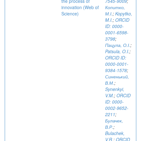
the process of
7545-9009
;
innovation (Web of
Копитко,
Science)
М.І.
;
Kopytko,
M.I.
;
ORCID
ID: 0000-
0001-6598-
3798
;
Пацула, О.І.
;
Patsula, O.I.
;
ORCID ID:
0000-0001-
9384-1578
;
Синенький,
В.М.
;
Synenkyi,
V.M.
;
ORCID
ID: 0000-
0002-9652-
2211
;
Булачек,
В.Р.
;
Bulachek,
V.R.
;
ORCID