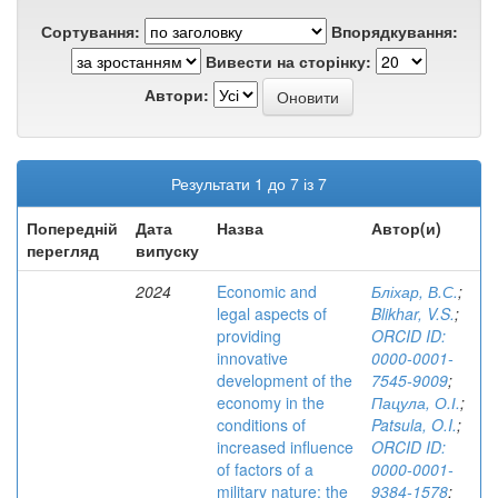
Сортування:
Впорядкування:
Вивести на сторінку:
Автори:
Результати 1 до 7 із 7
Попередній
Дата
Назва
Автор(и)
перегляд
випуску
2024
Economic and
Бліхар, В.С.
;
legal aspects of
Blikhar, V.S.
;
providing
ORCID ID:
innovative
0000-0001-
development of the
7545-9009
;
economy in the
Пацула, О.І.
;
conditions of
Patsula, O.I.
;
increased influence
ORCID ID:
of factors of a
0000-0001-
military nature: the
9384-1578
;