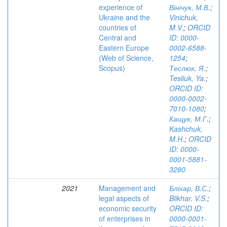
experience of
Вінічук, М.В.
;
Ukraine and the
Vinichuk,
countries of
M.V.
;
ORCID
Central and
ID: 0000-
Eastern Europe
0002-6588-
(Web of Science,
1254
;
Scopus)
Теслюк, Я.
;
Tesliuk, Ya.
;
ORCID ID:
0000-0002-
7010-1080
;
Кащук, М.Г.
;
Kashchuk,
M.H.
;
ORCID
ID: 0000-
0001-5881-
3280
2021
Management and
Бліхар, В.С.
;
legal aspects of
Blikhar, V.S.
;
economic security
ORCID ID:
of enterprises in
0000-0001-