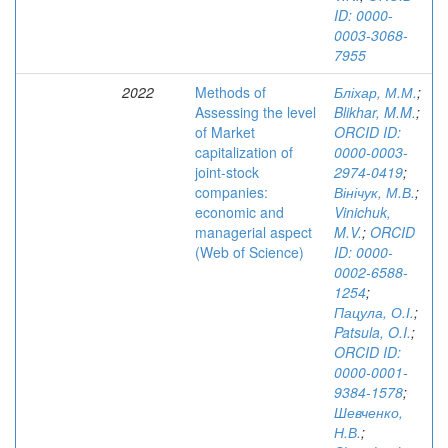
ID: 0000-
0003-3068-
7955
2022
Methods of
Бліхар, М.М.
;
Assessing the level
Blikhar, M.M.
;
of Market
ORCID ID:
capitalization of
0000-0003-
joint-stock
2974-0419
;
companies:
Вінічук, М.В.
;
economic and
Vinichuk,
managerial aspect
M.V.
;
ORCID
(Web of Science)
ID: 0000-
0002-6588-
1254
;
Пацула, О.І.
;
Patsula, O.I.
;
ORCID ID:
0000-0001-
9384-1578
;
Шевченко,
Н.В.
;