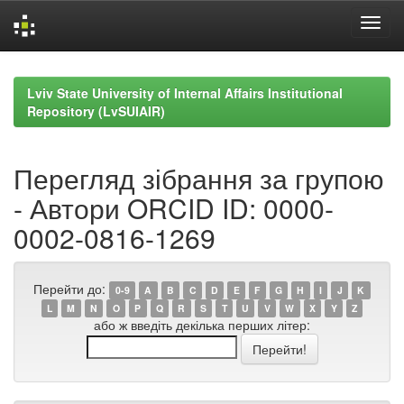
Skip
navigation
Lviv State University of Internal Affairs Institutional
Repository (LvSUIAIR)
Перегляд зібрання за групою
- Автори ORCID ID: 0000-
0002-0816-1269
Перейти до:
0-9
A
B
C
D
E
F
G
H
I
J
K
L
M
N
O
P
Q
R
S
T
U
V
W
X
Y
Z
або ж введіть декілька перших літер: