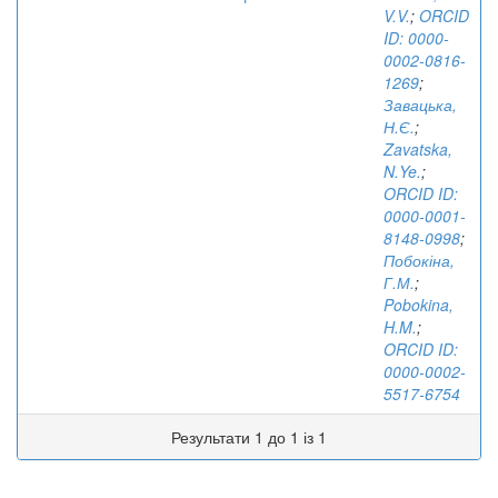
V.V.
;
ORCID
ID: 0000-
0002-0816-
1269
;
Завацька,
Н.Є.
;
Zavatska,
N.Ye.
;
ORCID ID:
0000-0001-
8148-0998
;
Побокіна,
Г.М.
;
Pobokina,
H.M.
;
ORCID ID:
0000-0002-
5517-6754
Результати 1 до 1 із 1