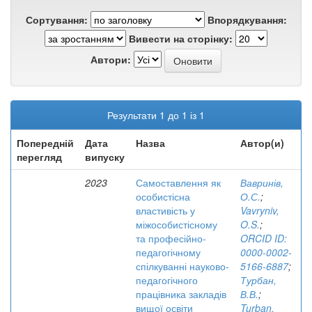
Сортування:
Впорядкування:
Вивести на сторінку:
Автори:
Результати 1 до 1 із 1
Попередній
Дата
Назва
Автор(и)
перегляд
випуску
2023
Самоставлення як
Вавринів,
особистісна
О.С.
;
властивість у
Vavryniv,
міжособистісному
O.S.
;
та професійно-
ORCID ID:
педагогічному
0000-0002-
спілкуванні науково-
5166-6887
;
педагогічного
Турбан,
працівника закладів
В.В.
;
вищої освіти
Turban,