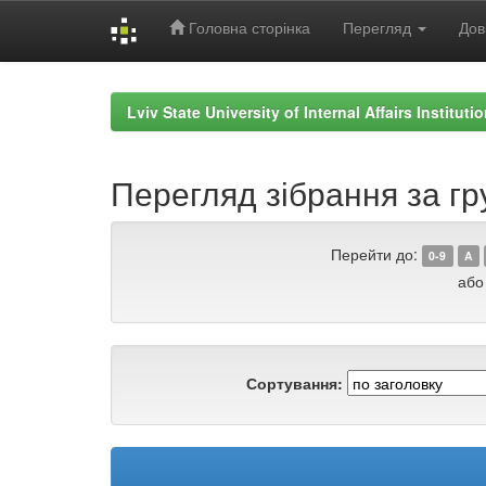
Головна сторінка
Перегляд
Дов
Skip
navigation
Lviv State University of Internal Affairs Institut
Перегляд зібрання за г
Перейти до:
0-9
A
або
Сортування: