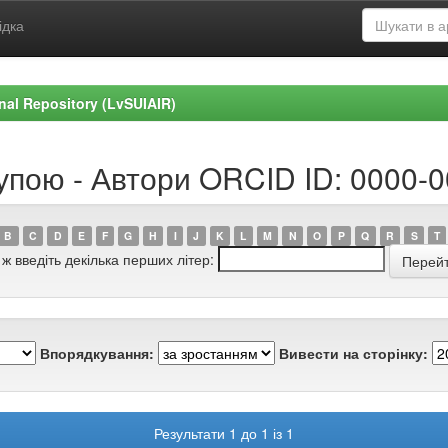
ідка
ional Repository (LvSUIAIR)
рупою - Автори ORCID ID: 0000-
B
C
D
E
F
G
H
I
J
K
L
M
N
O
P
Q
R
S
T
 ж введіть декілька перших літер:
Впорядкування:
Вивести на сторінку:
Результати 1 до 1 із 1