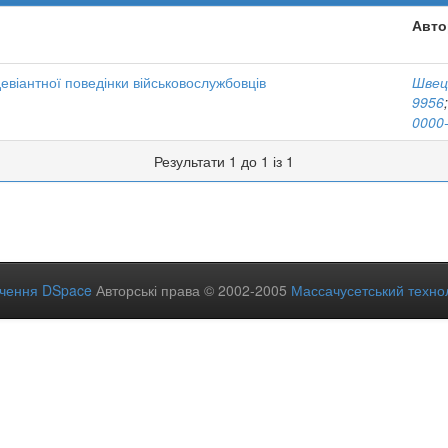
Авто
евіантної поведінки військовослужбовців
Швець
9956
0000
Результати 1 до 1 із 1
ечення DSpace
Авторські права © 2002-2005
Массачусетський технол