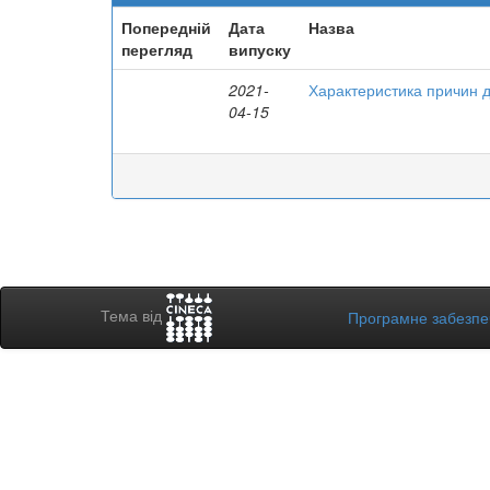
Попередній
Дата
Назва
перегляд
випуску
2021-
Характеристика причин д
04-15
Тема від
Програмне забезп