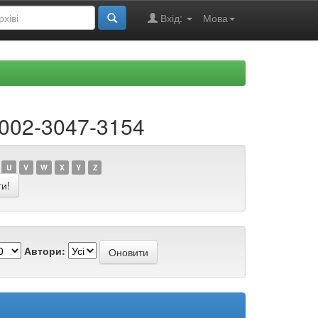
Вхід:
Мова
0002-3047-3154
U
V
W
X
Y
Z
Автори: