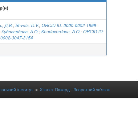
р(и)
, Д.В.
;
Shvets, D.V.
;
ORCID ID: 0000-0002-1999-
;
Худавердова, А.О.
;
Khudaverdova, A.O.
;
ORCID ID:
-0002-3047-3154
огічний інститут
та
Х’юлет Пакард
-
Зворотний зв’язок