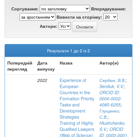
Сортування:
Впорядкування:
Вивести на сторінку:
Автори:
Результати 1 до 2 із 2
Попередній
Дата
Назва
Автор(и)
перегляд
випуску
2022
Experience of
Сердюк, В.В.
;
European
Serdiuk, V.V.
;
Countries in the
ORCID ID:
Formation Priority
0000-0002-
Tasks and
4085-6255
;
Development
Глущенко,
Strategies
С.В.
;
Training of Highly
Hlushchenko,
Qualified Lawyers
S.V.
;
ORCID
(Web of Science)
ID: 0000-0001-