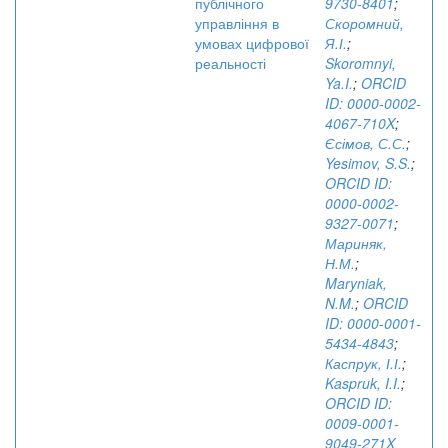
публічного
9730-8401
;
управління в
Скоромний,
умовах цифрової
Я.І.
;
реальності
Skoromnyi,
Ya.I.
;
ORCID
ID: 0000-0002-
4067-710X
;
Єсімов, С.С.
;
Yesimov, S.S.
;
ORCID ID:
0000-0002-
9327-0071
;
Мариняк,
Н.М.
;
Maryniak,
N.M.
;
ORCID
ID: 0000-0001-
5434-4843
;
Каспрук, І.І.
;
Kaspruk, I.I.
;
ORCID ID:
0009-0001-
9049-271X