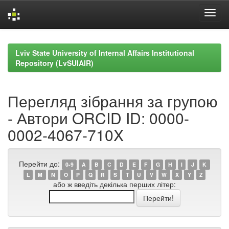
Skip
navigation
Lviv State University of Internal Affairs Institutional
Repository (LvSUIAIR)
Перегляд зібрання за групою
- Автори ORCID ID: 0000-
0002-4067-710X
Перейти до:
0-9
A
B
C
D
E
F
G
H
I
J
K
L
M
N
O
P
Q
R
S
T
U
V
W
X
Y
Z
або ж введіть декілька перших літер: