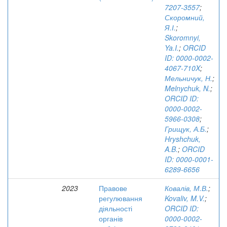
7207-3557
;
Скоромний,
Я.І.
;
Skoromnyi,
Ya.I.
;
ORCID
ID: 0000-0002-
4067-710X
;
Мельничук, Н.
;
Melnychuk, N.
;
ORCID ID:
0000-0002-
5966-0308
;
Грищук, А.Б.
;
Hryshchuk,
A.B.
;
ORCID
ID: 0000-0001-
6289-6656
2023
Правове
Ковалів, М.В.
;
регулювання
Kovaliv, M.V.
;
діяльності
ORCID ID:
органів
0000-0002-