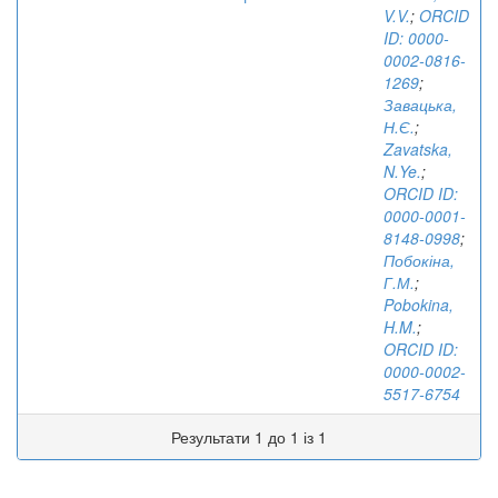
V.V.
;
ORCID
ID: 0000-
0002-0816-
1269
;
Завацька,
Н.Є.
;
Zavatska,
N.Ye.
;
ORCID ID:
0000-0001-
8148-0998
;
Побокіна,
Г.М.
;
Pobokina,
H.M.
;
ORCID ID:
0000-0002-
5517-6754
Результати 1 до 1 із 1