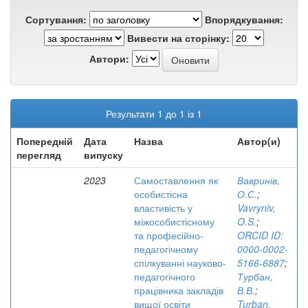
Сортування:
Впорядкування:
Вивести на сторінку:
Автори:
Результати 1 до 1 із 1
Попередній
Дата
Назва
Автор(и)
перегляд
випуску
2023
Самоставлення як
Вавринів,
особистісна
О.С.
;
властивість у
Vavryniv,
міжособистісному
O.S.
;
та професійно-
ORCID ID:
педагогічному
0000-0002-
спілкуванні науково-
5166-6887
;
педагогічного
Турбан,
працівника закладів
В.В.
;
вищої освіти
Turban,