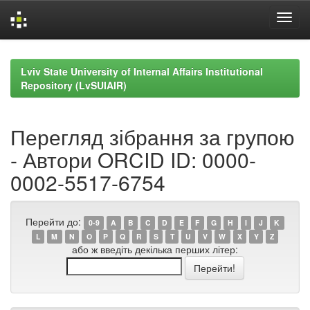
Skip
navigation
Lviv State University of Internal Affairs Institutional
Repository (LvSUIAIR)
Перегляд зібрання за групою
- Автори ORCID ID: 0000-
0002-5517-6754
Перейти до:
0-9
A
B
C
D
E
F
G
H
I
J
K
L
M
N
O
P
Q
R
S
T
U
V
W
X
Y
Z
або ж введіть декілька перших літер: