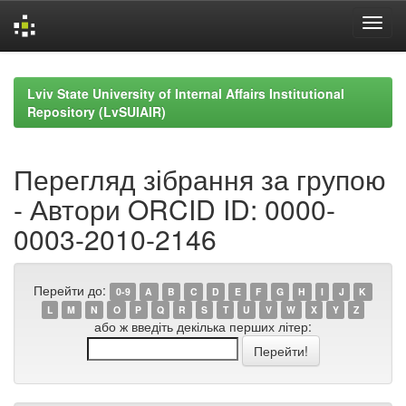
Skip
navigation
Lviv State University of Internal Affairs Institutional
Repository (LvSUIAIR)
Перегляд зібрання за групою
- Автори ORCID ID: 0000-
0003-2010-2146
Перейти до:
0-9
A
B
C
D
E
F
G
H
I
J
K
L
M
N
O
P
Q
R
S
T
U
V
W
X
Y
Z
або ж введіть декілька перших літер: