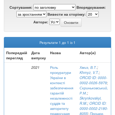
Сортування:
Впорядкування:
Вивести на сторінку:
Автори:
Результати 1 до 1 із 1
Попередній
Дата
Назва
Автор(и)
перегляд
випуску
2021
Роль
Хмиз, В.Т.
;
прокуратури
Khmyz, V.T.
;
України в
ORCID ID: 0000-
контексті
0002-0026-5979
;
забезпечення
Скриньковський,
гарантій
Р.М.
;
незалежності
Skrynkovskyi,
суддів та
R.M.
;
ORCID ID:
авторитету
0000-0002-2180-
правосуддя
8055
;
Процюк,