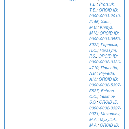
Т.Б.
;
Protsiuk,
T.B.
;
ORCID ID:
0000-0003-2010-
2146
;
Хмиз,
М.В.
;
Khmyz,
M.V.
;
ORCID ID:
0000-0003-3553-
8022
;
Гарасим,
П.С.
;
Harasym,
P.S.
;
ORCID ID:
0000-0002-0336-
4710
;
Приведа,
А.В.
;
Pryveda,
A.V.
;
ORCID ID:
0000-0002-5397-
5827
;
Єсімов,
С.С.
;
Yesimov,
S.S.
;
ORCID ID:
0000-0002-9327-
0071
;
Микитюк,
М.А.
;
Mykytiuk,
M.A.
;
ORCID ID: