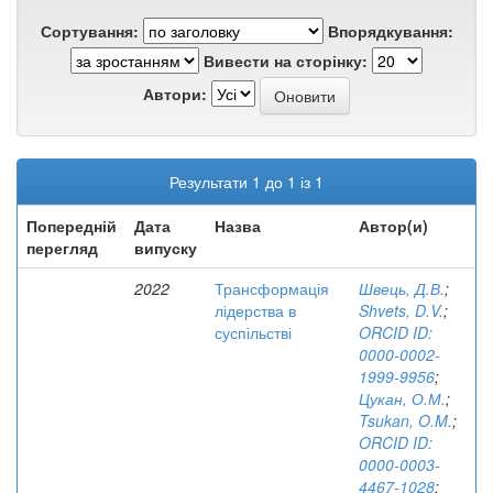
Сортування:
Впорядкування:
Вивести на сторінку:
Автори:
Результати 1 до 1 із 1
Попередній
Дата
Назва
Автор(и)
перегляд
випуску
2022
Трансформація
Швець, Д.В.
;
лідерства в
Shvets, D.V.
;
суспільстві
ORCID ID:
0000-0002-
1999-9956
;
Цукан, О.М.
;
Tsukan, O.M.
;
ORCID ID:
0000-0003-
4467-1028
;