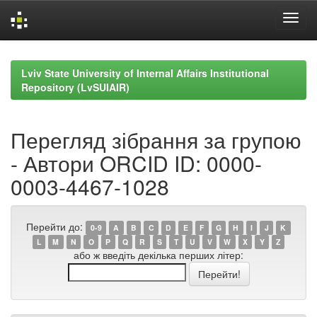
Skip
navigation
Lviv State University of Internal Affairs Institutional
Repository (LvSUIAIR)
Перегляд зібрання за групою
- Автори ORCID ID: 0000-
0003-4467-1028
Перейти до:
0-9
A
B
C
D
E
F
G
H
I
J
K
L
M
N
O
P
Q
R
S
T
U
V
W
X
Y
Z
або ж введіть декілька перших літер: