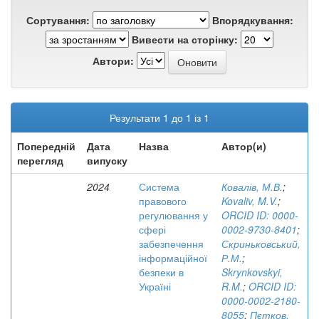
Сортування:
Впорядкування:
Вивести на сторінку:
Автори:
Результати 1 до 1 із 1
Попередній
Дата
Назва
Автор(и)
перегляд
випуску
2024
Система
Ковалів, М.В.
;
правового
Kovaliv, M.V.
;
регулювання у
ORCID ID: 0000-
сфері
0002-9730-8401
;
забезпечення
Скриньковський,
інформаційної
Р.М.
;
безпеки в
Skrynkovskyi,
Україні
R.M.
;
ORCID ID:
0000-0002-2180-
8055
;
Пєтков,