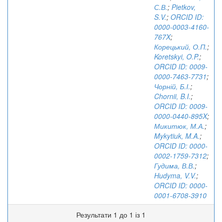
С.В.
;
Pietkov,
S.V.
;
ORCID ID:
0000-0003-4160-
767X
;
Корецький, О.П.
;
Koretskyi, O.P.
;
ORCID ID: 0009-
0000-7463-7731
;
Чорній, Б.І.
;
Chornii, B.I.
;
ORCID ID: 0009-
0000-0440-895X
;
Микитюк, М.А.
;
Mykytiuk, M.A.
;
ORCID ID: 0000-
0002-1759-7312
;
Гудима, В.В.
;
Hudyma, V.V.
;
ORCID ID: 0000-
0001-6708-3910
Результати 1 до 1 із 1