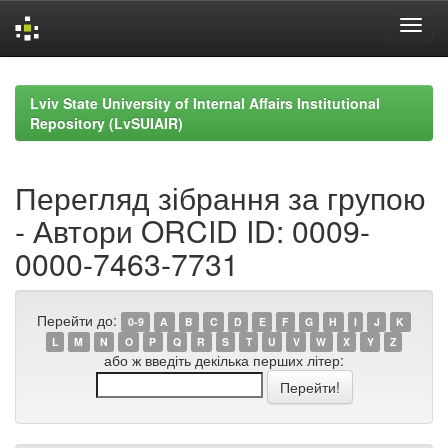
Skip
navigation
Lviv State University of Internal Affairs Institutional
Repository (LvSUIAIR)
Перегляд зібрання за групою
- Автори ORCID ID: 0009-
0000-7463-7731
Перейти до:
0-9
A
B
C
D
E
F
G
H
I
J
K
L
M
N
O
P
Q
R
S
T
U
V
W
X
Y
Z
або ж введіть декілька перших літер: