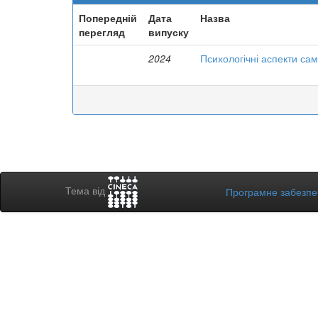
Попередній
Дата
Назва
перегляд
випуску
2024
Психологічні аспекти са
Тема від
Програмне забезп