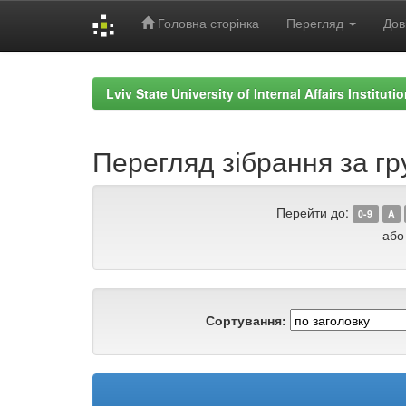
Головна сторінка
Перегляд
Дов
Skip
navigation
Lviv State University of Internal Affairs Institut
Перегляд зібрання за гр
Перейти до:
0-9
A
або
Сортування: