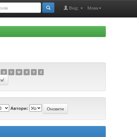
Вхід:
Мова
U
V
W
X
Y
Z
Автори: