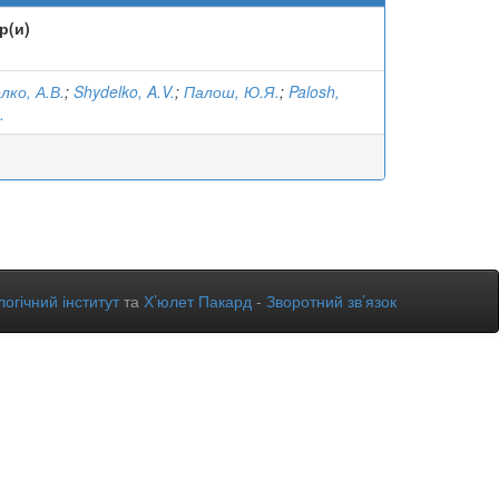
р(и)
лко, А.В.
;
Shydelko, A.V.
;
Палош, Ю.Я.
;
Palosh,
.
огічний інститут
та
Х’юлет Пакард
-
Зворотний зв’язок