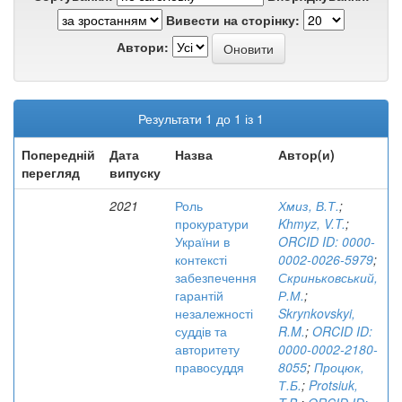
Вивести на сторінку:
Автори:
Результати 1 до 1 із 1
Попередній
Дата
Назва
Автор(и)
перегляд
випуску
2021
Роль
Хмиз, В.Т.
;
прокуратури
Khmyz, V.T.
;
України в
ORCID ID: 0000-
контексті
0002-0026-5979
;
забезпечення
Скриньковський,
гарантій
Р.М.
;
незалежності
Skrynkovskyi,
суддів та
R.M.
;
ORCID ID:
авторитету
0000-0002-2180-
правосуддя
8055
;
Процюк,
Т.Б.
;
Protsiuk,