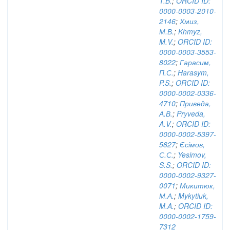
T.B.
;
ORCID ID:
0000-0003-2010-
2146
;
Хмиз,
М.В.
;
Khmyz,
M.V.
;
ORCID ID:
0000-0003-3553-
8022
;
Гарасим,
П.С.
;
Harasym,
P.S.
;
ORCID ID:
0000-0002-0336-
4710
;
Приведа,
А.В.
;
Pryveda,
A.V.
;
ORCID ID:
0000-0002-5397-
5827
;
Єсімов,
С.С.
;
Yesimov,
S.S.
;
ORCID ID:
0000-0002-9327-
0071
;
Микитюк,
М.А.
;
Mykytiuk,
M.A.
;
ORCID ID:
0000-0002-1759-
7312