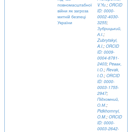
повномасштабної
V.Yu.
;
ORCID
війни як загроза
ID: 0000-
митній безпеці
0002-4030-
України
3255
;
Зубрицький,
А.І.
;
Zubrytskyi,
A.I.
;
ORCID
ID: 0009-
0004-8781-
2403
;
Рeвак,
І.О.
;
Revak,
I.O.
;
ORCID
ID: 0000-
0003-1755-
2947
;
Підхомний,
О.М.
;
Pidkhomnyi,
O.M.
;
ORCID
ID: 0000-
0003-2642-