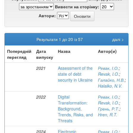
Вивести на сторінку:
Автори:
Результати 1 до 20 із 57
далі >
Попередній
Дата
Назва
Автор(и)
перегляд
випуску
2021
Assessment of the
Ревак, І.О.
;
state of debt
Revak, I.O.
;
security in Ukraine
Галайко, Н.В.
;
Halaiko, N.V.
2022
Digital
Ревак, І.О.
;
Transformation:
Revak, I.O.
;
Background,
Грень, Р.Т.
;
Trends, Risks, and
Hren, R.T.
Threats
2024
Electronic
Ревак, І.О.
;