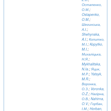
Остапенко,
О.М.
;
Ostapenko,
O.M.
;
Шегинська,
А.І.
;
Shehynska,
A.I.
;
Копитко,
М.І.
;
Kopytko,
M.I.
;
Михаліцька,
Н.Я.
;
Mykhalitska,
N.Ia.
;
Яцик,
М.Р.
;
Yatsyk,
M.R.
;
Воронка,
О.З.
;
Voronka,
O.Z.
;
Нагірна,
О.В.
;
Nahirna,
O.V.
;
Горбан,
І.М.
;
Horban,