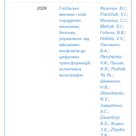
2026
Глобальні
Франчук, В.І.
;
виклики і нові
Franchuk, V.I.
;
парадигми
Мельник, С.І.
;
економіки,
Melnyk, S.I.
;
безпеки,
Гобела, В.В.
;
управління: від
Hobela, V.V.
;
військових
Панченко,
конфліктів до
В.А.
;
цифрових
Panchenko,
трансформацій:
V.A.
;
Пушак,
колективна
Я.Я.
;
Pushak,
монографія
Ya.Ya.
;
Шевченко,
Н.В.
;
Shevchenko,
N.V.
;
Завербний,
А.С.
;
Zaverbnyi,
A.S.
;
Живко,
З.Б.
;
Zhyvko,
Z.B.
;