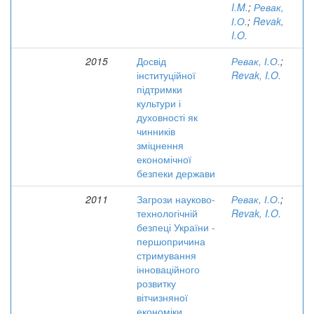
I.M.
;
Ревак,
І.О.
;
Revak,
I.O.
2015
Досвід
Ревак, І.О.
;
інституційної
Revak, I.O.
підтримки
культури і
духовності як
чинників
зміцнення
економічної
безпеки держави
2011
Загрози науково-
Ревак, І.О.
;
технологічній
Revak, I.O.
безпеці України -
першопричина
стримування
інноваційного
розвитку
вітчизняної
економіки