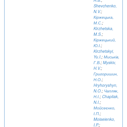
Н.В.
;
Shevchenko,
N.V.
;
Кіржецька,
М.С.
;
Kirzhetska,
M.S.
;
Кіржецький,
Ю.І.
;
Kirzhetskyi,
Yu.I.
;
Миськів,
Г.В.
;
Myskiv,
H.V.
;
Григоришин,
Н.О.
;
Hryhoryshyn,
N.O.
;
Чапляк,
Н.І.
;
Chapliak,
N.I.
;
Мойсеєнко,
І.П.
;
Moiseienko,
I.P.
;