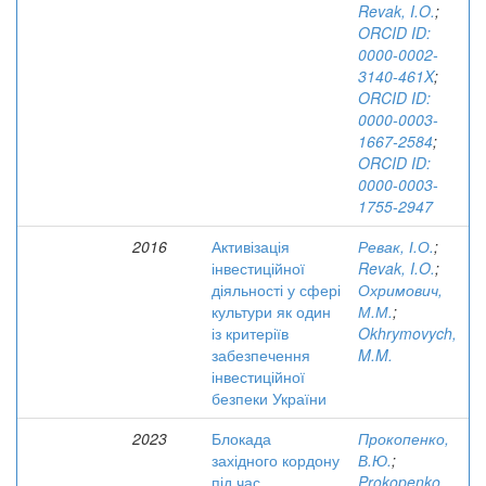
Revak, I.O.
;
ORCID ID:
0000-0002-
3140-461X
;
ORCID ID:
0000-0003-
1667-2584
;
ORCID ID:
0000-0003-
1755-2947
2016
Активізація
Ревак, І.О.
;
інвестиційної
Revak, I.O.
;
діяльності у сфері
Охримович,
культури як один
М.М.
;
із критеріїв
Okhrymovych,
забезпечення
M.M.
інвестиційної
безпеки України
2023
Блокада
Прокопенко,
західного кордону
В.Ю.
;
під час
Prokopenko,