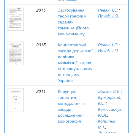
2015
Застосування
Ревак, І.О.
;
теорії графів у
Revak, I.O.
задачах
комунікаційного
менеджменту
2015
Концептуальні
Ревак, І.О.
;
засади державної
Revak, I.O.
політики
мінімізації загроз
інтелектуальному
потенціалу
України
2011
Корупція:
Живко, З.Б.
;
теоретико-
Кіржецький,
методологічні
Ю.І.
;
засади
Коміссарчук,
дослідження:
Ю.А.
;
монографія
Копитко,
М.І.
;
Лихолат,