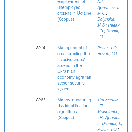
employment of
N.P.
;
unemployed
Долинська,
citizens in Ukraine
М.С.
;
(Scopus)
Dolynska,
M.S.
;
Ревак,
І.О.
;
Revak,
I.O.
2019
Management of
Ревак, І.О.
;
counteracting the
Revak, I.O.
invasive crops'
spread in the
Ukrainian
economy agrarian
sector security
system
2021
Money laundering
Мойсеєнко,
risk identification
І.П.
;
algorithms
Moiseienko,
(Scopus)
I.P.
;
Дронюк,
І.
;
Droniuk, I.
;
Ревак, І.О.
;