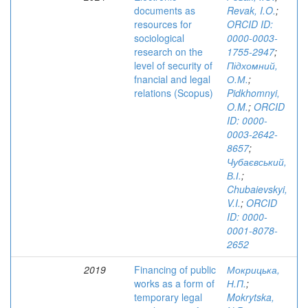
documents as
Revak, I.O.
;
resources for
ORCID ID:
sociological
0000-0003-
research on the
1755-2947
;
level of security of
Підхомний,
fnancial and legal
О.М.
;
relations (Scopus)
Pidkhomnyi,
O.M.
;
ORCID
ID: 0000-
0003-2642-
8657
;
Чубаєвський,
В.І.
;
Chubaievskyi,
V.I.
;
ORCID
ID: 0000-
0001-8078-
2652
2019
Financing of public
Мокрицька,
works as a form of
Н.П.
;
temporary legal
Mokrytska,