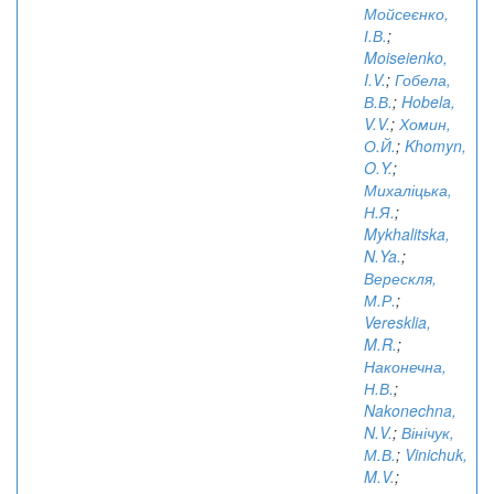
Мойсеєнко,
І.В.
;
Moiseienko,
I.V.
;
Гобела,
В.В.
;
Hobela,
V.V.
;
Хомин,
О.Й.
;
Khomyn,
O.Y.
;
Михаліцька,
Н.Я.
;
Mykhalitska,
N.Ya.
;
Верескля,
М.Р.
;
Veresklia,
M.R.
;
Наконечна,
Н.В.
;
Nakonechna,
N.V.
;
Вінічук,
М.В.
;
Vinichuk,
M.V.
;