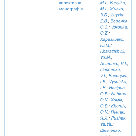
колективна
М.І.
;
Kopytko,
монографія
M.I.
;
Живко,
З.Б.
;
Zhyvko,
Z.B.
;
Воронка,
О.З.
;
Voronka,
O.Z.
;
Харазішвілі,
Ю.М.
;
Kharazishvili,
Yu.M.
;
Ляшенко, В.І.
;
Liashenko,
V.I.
;
Висоцька,
І.Б.
;
Vysotska,
I.B.
;
Нагірна,
О.В.
;
Nahirna,
O.V.
;
Хомів,
О.В.
;
Khomiv,
O.V.
;
Пушак,
Я.Я.
;
Pushak,
Ya.Ya.
;
Шевченко,