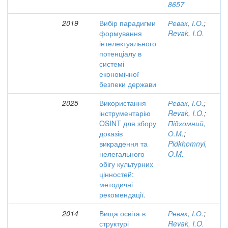
8657
2019
Вибір парадигми
Ревак, І.О.
;
формування
Revak, I.O.
інтелектуального
потенціалу в
системі
економічної
безпеки держави
2025
Використання
Ревак, І.О.
;
інструментарію
Revak, I.O.
;
OSINT для збору
Підхомний,
доказів
О.М.
;
викрадення та
Pidkhomnyi,
нелегального
O.M.
обігу культурних
цінностей:
методичні
рекомендації.
2014
Вища освіта в
Ревак, І.О.
;
структурі
Revak, I.O.