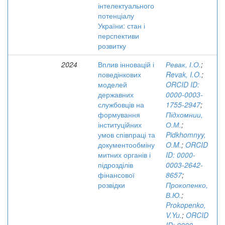
інтелектуального
потенціалу
України: стан і
перспективи
розвитку
2024
Вплив інновацій і
Ревак, І.О.
;
поведінкових
Revak, I.O.
;
моделей
ORCID ID:
державних
0000-0003-
службовців на
1755-2947
;
формування
Підхомнии,
інституційних
О.М.
;
умов співпраці та
Pidkhomnyy,
документообміну
O.M.
;
ORCID
митних органів і
ID: 0000-
підрозділів
0003-2642-
фінансової
8657
;
розвідки
Прокопенко,
В.Ю.
;
Prokopenko,
V.Yu.
;
ORCID