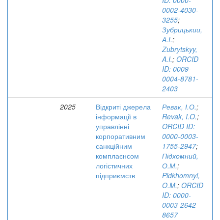
ID: 0000-
0002-4030-
3255
;
Зубрицькии,
А.І.
;
Zubrytskyy,
A.I.
;
ORCID
ID: 0009-
0004-8781-
2403
2025
Відкриті джерела
Ревак, І.О.
;
інформації в
Revak, I.O.
;
управлінні
ORCID ID:
корпоративним
0000-0003-
санкційним
1755-2947
;
комплаєнсом
Підхомний,
логістичних
О.М.
;
підприємств
Pidkhomnyi,
O.M.
;
ORCID
ID: 0000-
0003-2642-
8657