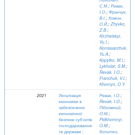
С.М.
;
Ревак,
І.О.
;
Франчук,
В.І.
;
Хомин,
О.Й.
;
Zhyvko,
Z.B.
;
Kirzhetskyi,
Yu.I.
;
Komissarchuk,
Yu.A.
;
Kopytko, M.I.
;
Lykholat, S.M.
;
Revak, I.O.
;
Franchuk, V.I.
;
Khomyn, O.Y.
2021
Легалізація
Ревак, І.О.
;
економіки в
Revak, I.O.
;
забезпеченні
Підхомний,
економічної
О.М.
;
безпеки суб’єктів
Pidkhomnyi,
господарювання
O.M.
;
та держави :
Копитко,