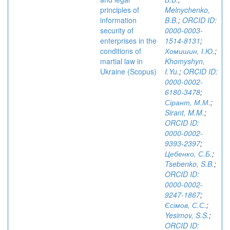
principles of
Melnychenko,
information
B.B.
;
ORCID ID:
security of
0000-0003-
enterprises in the
1514-8131
;
conditions of
Хомишин, І.Ю.
;
martial law in
Khomyshyn,
Ukraine (Scopus)
I.Yu.
;
ORCID ID:
0000-0002-
6180-3478
;
Сірант, М.М.
;
Sirant, M.M.
;
ORCID ID:
0000-0002-
9393-2397
;
Цебенко, С.Б.
;
Tsebenko, S.B.
;
ORCID ID:
0000-0002-
9247-1867
;
Єсімов, С.С.
;
Yesimov, S.S.
;
ORCID ID: