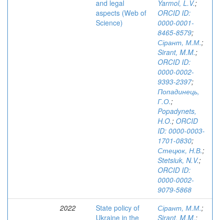
and legal
Yarmol, L.V.
;
aspects (Web of
ORCID ID:
Science)
0000-0001-
8465-8579
;
Сірант, М.М.
;
Sirant, M.M.
;
ORCID ID:
0000-0002-
9393-2397
;
Попадинець,
Г.О.
;
Popadynets,
H.O.
;
ORCID
ID: 0000-0003-
1701-0830
;
Стецюк, Н.В.
;
Stetsiuk, N.V.
;
ORCID ID:
0000-0002-
9079-5868
2022
State policy of
Сірант, М.М.
;
Ukraine in the
Sirant, M.M.
;