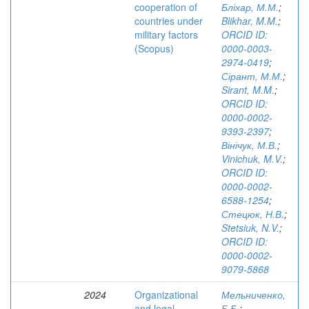
cooperation of
Бліхар, М.М.
;
countries under
Blikhar, M.M.
;
military factors
ORCID ID:
(Scopus)
0000-0003-
2974-0419
;
Сірант, М.М.
;
Sirant, M.M.
;
ORCID ID:
0000-0002-
9393-2397
;
Вінічук, М.В.
;
Vinichuk, M.V.
;
ORCID ID:
0000-0002-
6588-1254
;
Стецюк, Н.В.
;
Stetsiuk, N.V.
;
ORCID ID:
0000-0002-
9079-5868
2024
Organizational
Мельниченко,
and legal
Б.Б.
;