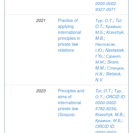
0000-0002-
9327-0071
2021
Practice of
Тур, О.Т.
;
Tur,
applying
O.T.
;
Кравчик,
international
М.Б.
;
Kravchyk,
principles in
M.B.
;
private law
Настасяк,
relations
І.Ю.
;
Nastasiak,
I.Yu.
;
Сірант,
М.М.
;
Sirant,
M.M.
;
Стецюк,
Н.В.
;
Stetsiuk,
N.V.
2023
Principles and
Tur, O.T.
;
Тур,
aims of
О.Т.
;
ORCID ID:
international
0000-0002-
private law
5782-8234
;
(Scopus)
Kravchyk, M.B.
;
Кравчик, М.Б.
;
ORCID ID:
0000-0003-