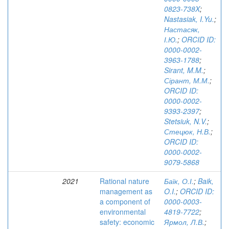
0823-738X
;
Nastasiak, I.Yu.
;
Настасяк,
І.Ю.
;
ORCID ID:
0000-0002-
3963-1788
;
Sirant, M.M.
;
Сірант, М.М.
;
ORCID ID:
0000-0002-
9393-2397
;
Stetsiuk, N.V.
;
Стецюк, Н.В.
;
ORCID ID:
0000-0002-
9079-5868
2021
Rational nature
Баїк, О.І.
;
Baik,
management as
O.I.
;
ORCID ID:
a component of
0000-0003-
environmental
4819-7722
;
safety: economic
Ярмол, Л.В.
;