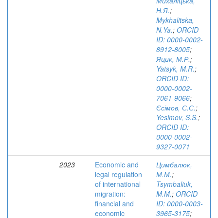
Михаліцька,
Н.Я.
;
Mykhalitska,
N.Ya.
;
ORCID
ID: 0000-0002-
8912-8005
;
Яцик, М.Р.
;
Yatsyk, M.R.
;
ORCID ID:
0000-0002-
7061-9066
;
Єсімов, С.С.
;
Yesimov, S.S.
;
ORCID ID:
0000-0002-
9327-0071
2023
Economic and
Цимбалюк,
legal regulation
М.М.
;
of international
Tsymbaliuk,
migration:
M.M.
;
ORCID
financial and
ID: 0000-0003-
economic
3965-3175
;