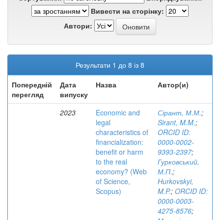
Вивести на сторінку:
Автори:
Результати 1 до 8 із 8
Попередній
Дата
Назва
Автор(и)
перегляд
випуску
2023
Economic and
Сірант, М.М.
;
legal
Sirant, M.M.
;
characteristics of
ORCID ID:
financialization:
0000-0002-
benefit or harm
9393-2397
;
to the real
Гурковський,
economy? (Web
М.П.
;
of Science,
Hurkovskyi,
Scopus)
M.P.
;
ORCID ID:
0000-0003-
4275-8576
;