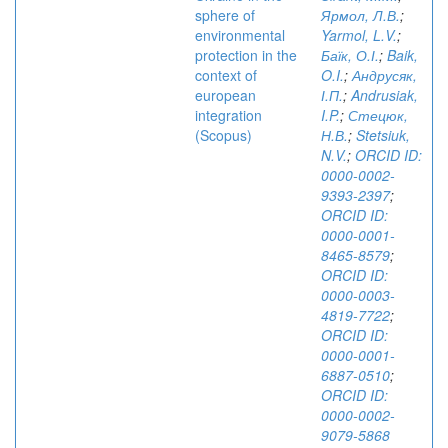
sphere of
Ярмол, Л.В.
;
environmental
Yarmol, L.V.
;
protection in the
Баїк, О.І.
;
Baik,
context of
O.I.
;
Андрусяк,
european
І.П.
;
Andrusiak,
integration
I.P.
;
Стецюк,
(Scopus)
Н.В.
;
Stetsiuk,
N.V.
;
ORCID ID:
0000-0002-
9393-2397
;
ORCID ID:
0000-0001-
8465-8579
;
ORCID ID:
0000-0003-
4819-7722
;
ORCID ID:
0000-0001-
6887-0510
;
ORCID ID:
0000-0002-
9079-5868