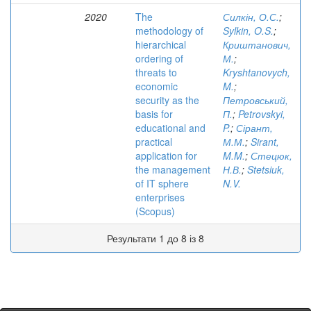
2020
The
Силкін, О.С.
;
methodology of
Sylkin, O.S.
;
hierarchical
Криштанович,
ordering of
М.
;
threats to
Kryshtanovych,
economic
M.
;
security as the
Петровський,
basis for
П.
;
Petrovskyi,
educational and
P.
;
Сірант,
practical
М.М.
;
Sirant,
application for
M.M.
;
Стецюк,
the management
Н.В.
;
Stetsiuk,
of IT sphere
N.V.
enterprises
(Scopus)
Результати 1 до 8 із 8