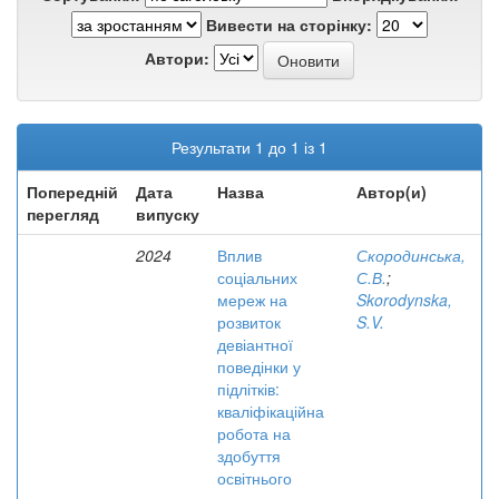
Вивести на сторінку:
Автори:
Результати 1 до 1 із 1
Попередній
Дата
Назва
Автор(и)
перегляд
випуску
2024
Вплив
Скородинська,
соціальних
С.В.
;
мереж на
Skorodynska,
розвиток
S.V.
девіантної
поведінки у
підлітків:
кваліфікаційна
робота на
здобуття
освітнього