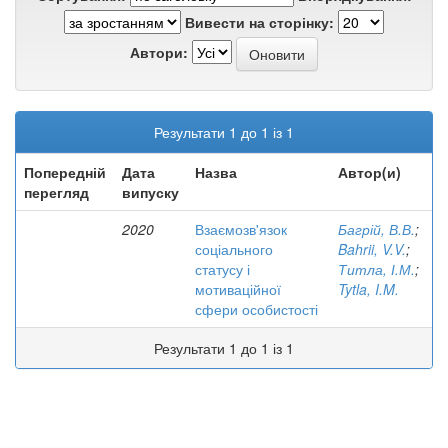
Вивести на сторінку:
Автори:
Результати 1 до 1 із 1
Попередній
Дата
Назва
Автор(и)
перегляд
випуску
2020
Взаємозв'язок
Багрій, В.В.
;
соціального
Bahrii, V.V.
;
статусу і
Титла, І.М.
;
мотиваційної
Tytla, I.M.
сфери особистості
Результати 1 до 1 із 1