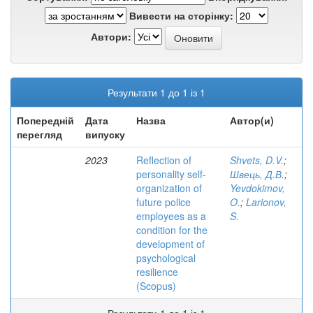
Вивести на сторінку:
Автори:
Результати 1 до 1 із 1
Попередній
Дата
Назва
Автор(и)
перегляд
випуску
2023
Reflection of
Shvets, D.V.
;
personality self-
Швець, Д.В.
;
organization of
Yevdokimov,
future police
O.
;
Larionov,
employees as a
S.
condition for the
development of
psychological
resilience
(Scopus)