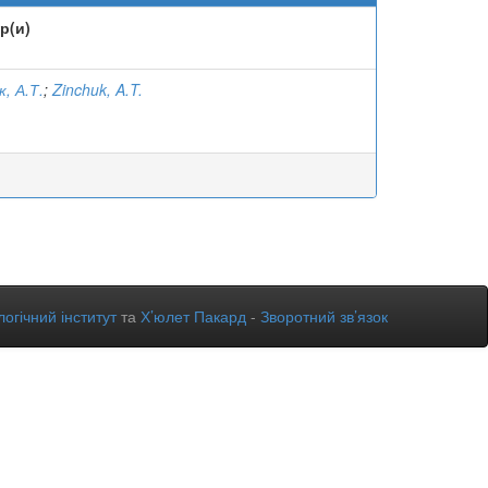
р(и)
к, А.Т.
;
Zinchuk, A.T.
огічний інститут
та
Х’юлет Пакард
-
Зворотний зв’язок