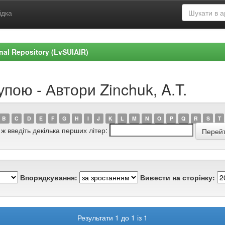
ідка
ional Repository (LvSUIAIR)
пою - Автори Zinchuk, A.T.
B
C
D
E
F
G
H
I
J
K
L
M
N
O
P
Q
R
S
T
 ж введіть декілька перших літер:
Впорядкування:
Вивести на сторінку:
Результати 1 до 1 із 1