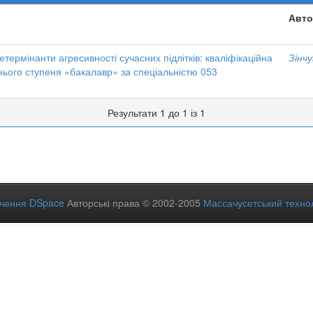
Авто
етермінанти агресивності сучасних підлітків: кваліфікаційна
Зінчу
нього ступеня «бакалавр» за спеціальністю 053
Результати 1 до 1 із 1
ечення DSpace
Авторські права © 2002-2005
Массачусетський технол