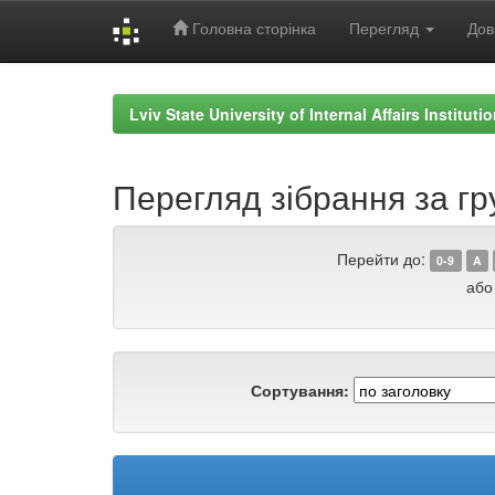
Головна сторінка
Перегляд
Дов
Skip
navigation
Lviv State University of Internal Affairs Institut
Перегляд зібрання за гру
Перейти до:
0-9
A
або
Сортування: