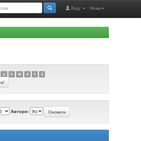
Вхід:
Мова
U
V
W
X
Y
Z
Автори: