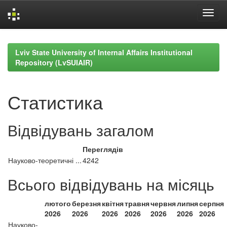
Skip
navigation
Lviv State University of Internal Affairs Institutional
Repository (LvSUIAIR)
Статистика
Відвідувань загалом
Переглядів
Науково-теоретичні ...
4242
Всього відвідувань на місяць
лютого
березня
квітня
травня
червня
липня
серпня
2026
2026
2026
2026
2026
2026
2026
Науково-