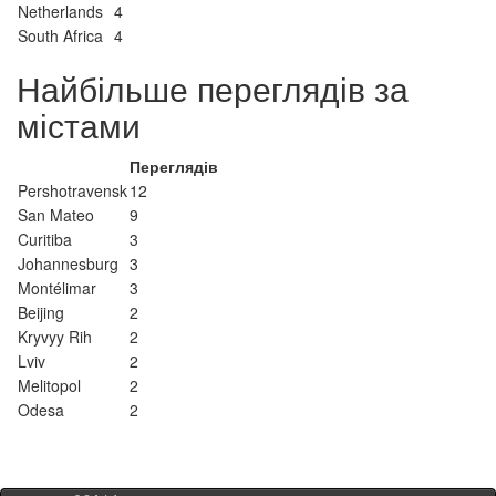
Netherlands
4
South Africa
4
Найбільше переглядів за
містами
Переглядів
Pershotravensk
12
San Mateo
9
Curitiba
3
Johannesburg
3
Montélimar
3
Beijing
2
Kryvyy Rih
2
Lviv
2
Melitopol
2
Odesa
2