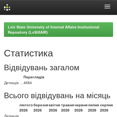
Skip
navigation
Lviv State University of Internal Affairs Institutional
Repository (LvSUIAIR)
Статистика
Відвідувань загалом
Переглядів
Детекція ...
4684
Всього відвідувань на місяць
лютого
березня
квітня
травня
червня
липня
серпня
2026
2026
2026
2026
2026
2026
2026
Детекція