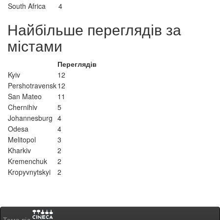
South Africa
4
Найбільше переглядів за
містами
Переглядів
Kyiv
12
Pershotravensk
12
San Mateo
11
Chernihiv
5
Johannesburg
4
Odesa
4
Melitopol
3
Kharkiv
2
Kremenchuk
2
Kropyvnytskyi
2
Тема від