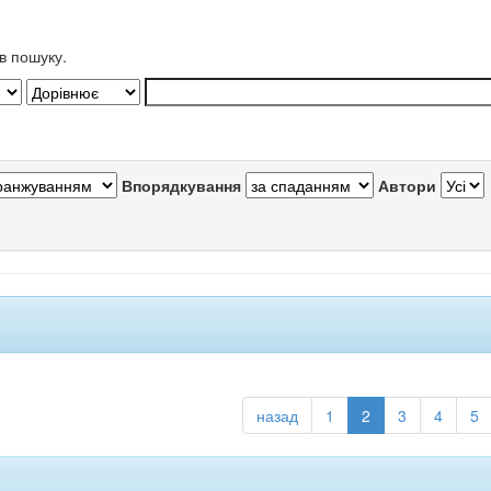
в пошуку.
Впорядкування
Автори
назад
1
2
3
4
5