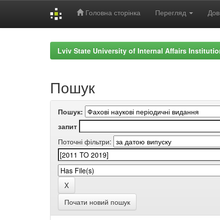
Головна сторінка
Перегляд
Дов
Skip
navigation
Lviv State University of Internal Affairs Institut
Пошук
Пошук:
запит
Поточні фільтри:
Почати новий пошук