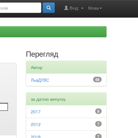
Вхід:
Мова
Перегляд
Автор
ЛьвДУВС
48
за датою випуску
2017
8
2012
7
2018
7