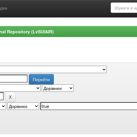
ідка
ional Repository (LvSUIAIR)