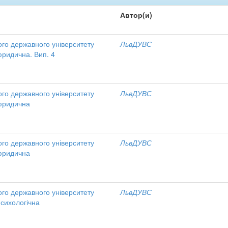
Автор(и)
ого державного університету
ЛьвДУВС
юридична. Вип. 4
ого державного університету
ЛьвДУВС
 юридична
ого державного університету
ЛьвДУВС
 юридична
ого державного університету
ЛьвДУВС
психологічна