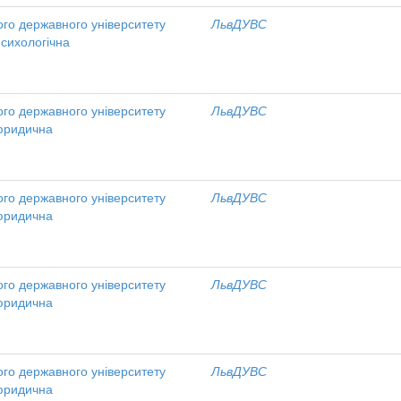
ого державного університету
ЛьвДУВС
психологічна
ого державного університету
ЛьвДУВС
 юридична
ого державного університету
ЛьвДУВС
 юридична
ого державного університету
ЛьвДУВС
 юридична
ого державного університету
ЛьвДУВС
 юридична