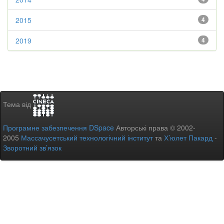
2015
4
2019
4
Тема від
Програмне забезпечення DSpace
Авторські права © 2002-
2005
Массачусетський технологічний інститут
та
Х’юлет Пакард
-
Зворотний зв’язок