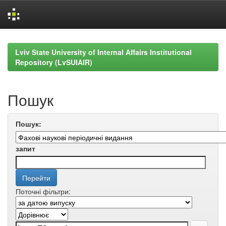
Skip
navigation
Lviv State University of Internal Affairs Institutional
Repository (LvSUIAIR)
Пошук
Пошук:
запит
Поточні фільтри: