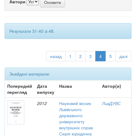
Автори
Результати 31-40 зі 48.
назад
1
2
3
4
5
далі
Знайдені матеріали:
Попередній
Дата
Назва
Автор(и)
перегляд
випуску
2012
Науковий вісник
ЛьвДУВС
Львівського
державного
університету
внутрішніх справ.
Серія юридична