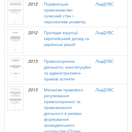
2012
Порівняльне
ЛьвДУВС
правознавство:
сучасний стан і
перспективи розвитку
2012
Протидія корупції:
ЛьвДУВС
європейський досвід та
українські реалії
2013
Правоохоронна
ЛьвДУВС
діяльність: конституційні
та адміністративно-
правові аспекти
2013
Механізм правового
ЛьвДУВС
регулювання
правоохоронної та
правозахисної
діяльності в умовах
формування
громадянського
суспільства (Осінні