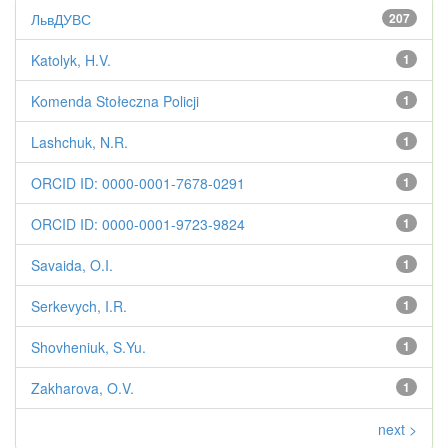
ЛьвДУВС
207
Katolyk, H.V.
1
Komenda Stołeczna Policji
1
Lashchuk, N.R.
1
ORCID ID: 0000-0001-7678-0291
1
ORCID ID: 0000-0001-9723-9824
1
Savaida, O.I.
1
Serkevych, I.R.
1
Shovheniuk, S.Yu.
1
Zakharova, O.V.
1
next >