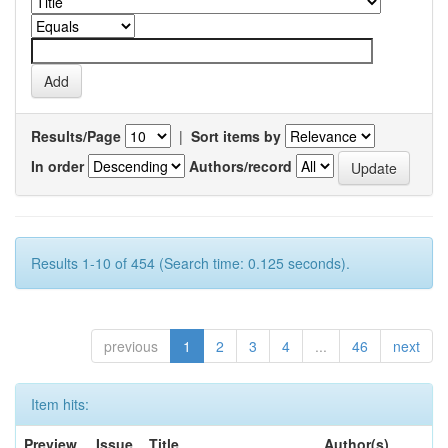
Results/Page
|
Sort items by
In order
Authors/record
Results 1-10 of 454 (Search time: 0.125 seconds).
previous
1
2
3
4
...
46
next
Item hits:
Preview
Issue
Title
Author(s)