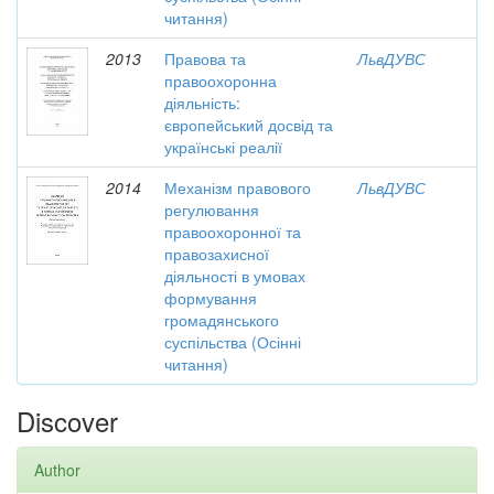
читання)
2013
Правова та
ЛьвДУВС
правоохоронна
діяльність:
європейський досвід та
українські реалії
2014
Механізм правового
ЛьвДУВС
регулювання
правоохоронної та
правозахисної
діяльності в умовах
формування
громадянського
суспільства (Осінні
читання)
Discover
Author