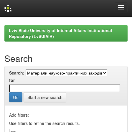
Skip
navigation
Lviv State University of Internal Affairs Institutional
Repository (LvSUIAIR)
Search
Search:
for
Start a new search
Add filters:
Use filters to refine the search results.