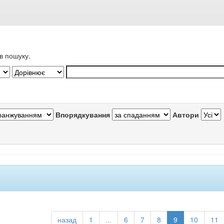
в пошуку.
Впорядкування
Автори
назад
1
...
6
7
8
9
10
11