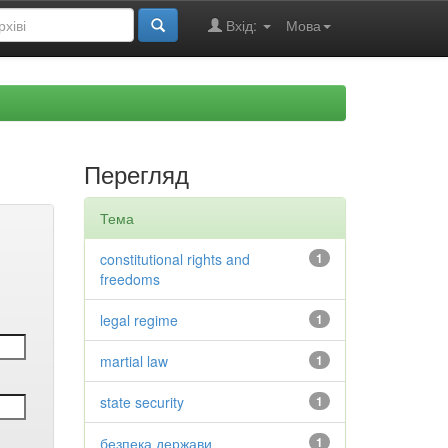
Вхід:
Мова
Перегляд
Тема
constitutional rights and
1
freedoms
legal regime
1
martial law
1
state security
1
безпека держави
1