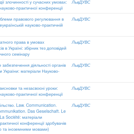
дії злочинності у сучасних умовах:
ЛьвДУВС
 науково-практичної конференції
облеми правового регулювання в
ЛьвДУВС
сеукраїнській науково-практичній
атного права в умовах
ЛьвДУВС
в в Україні: збірник тез доповідей
ичного семінару
 забезпечення діяльності органів
ЛьвДУВС
и України: матеріали Науково-
 висновки та незасвоєні уроки:
ЛьвДУВС
 науково-практичної конференції
ільство. Law. Communication.
ЛьвДУВС
Kommunikation. Das Geselschaft. Le
 La Société: матеріали
практичної конференції здобувачів
ою та іноземними мовами)