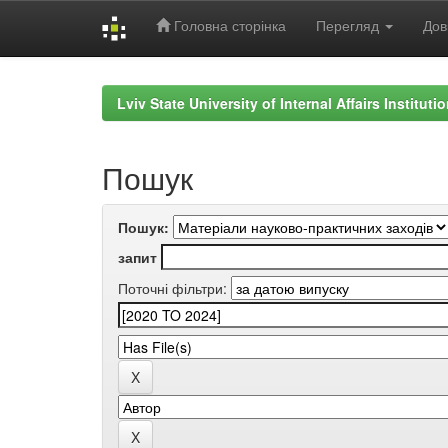
Головна сторінка
Перегляд
Дов
Skip
navigation
Lviv State University of Internal Affairs Institut
Пошук
Пошук:
запит
Поточні фільтри: