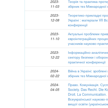
2023-
Теорія та практика проти
11-03
збірник тез Міжнародної
2023-
Теоретико-прикладні пр
12-08
Україні : матеріали VII В
конференції
2023-
Актуальні проблеми прив
11-10
євроінтеграційних процесі
учасників науково-практ
2023-
Інформаційно-аналітичне
12-22
сектору безпеки і оборон
практичної конференції
2024-
Війна в Україні: зроблені
02-22
збірник тез Міжнародної
2024-
Право. Комунікація. Сусп
04-05
Society. Das Recht. Die 
Droit. La Communication.
Всеукраїнської науково-
вищої освіти (українськ