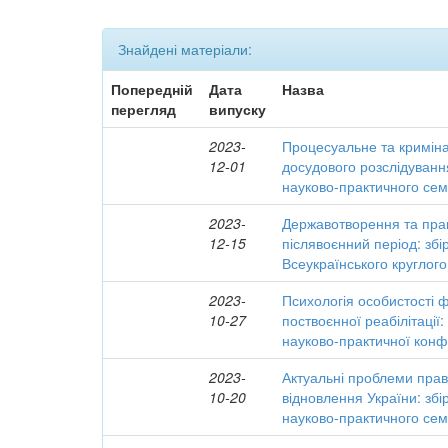
Знайдені матеріали:
Попередній
Дата
Назва
перегляд
випуску
2023-
Процесуальне та кримін
12-01
досудового розслідування
науково-практичного сем
2023-
Державотворення та прав
12-15
післявоєнний період: збі
Всеукраїнського круглого
2023-
Психологія особистості ф
10-27
поствоєнної реабілітації:
науково-практичної конф
2023-
Актуальні проблеми пра
10-20
відновлення України: збі
науково-практичного сем