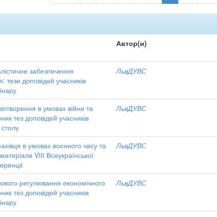
Автор(и)
алістичне забезпечення
ЛьвДУВС
: тези доповідей учасників
інару
отворення в умовах війни та
ЛьвДУВС
рник тез доповідей учасників
 столу
ахівця в умовах воєнного часу та
ЛьвДУВС
 матеріали VІІІ Всеукраїнської
еренції
вового регулювання економічного
ЛьвДУВС
рник тез доповідей учасників
інару