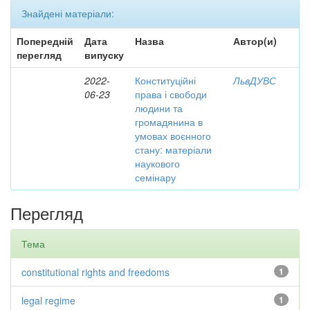
Знайдені матеріали:
Попередній
Дата
Назва
Автор(и)
перегляд
випуску
2022-
Конституційні
ЛьвДУВС
06-23
права і свободи
людини та
громадянина в
умовах воєнного
стану: матеріали
наукового
семінару
Перегляд
Тема
constitutional rights and freedoms
1
legal regime
1