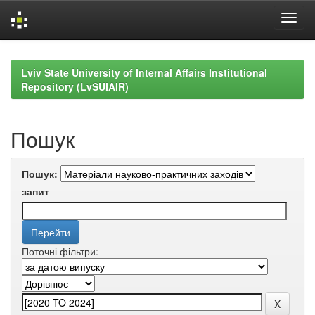
Skip
navigation
Lviv State University of Internal Affairs Institutional
Repository (LvSUIAIR)
Пошук
Пошук:
запит
Поточні фільтри: