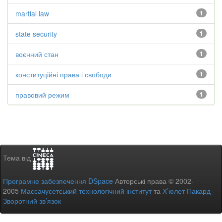
martial law
1
state security
1
воєнний стан
1
конституційні права і свободи
1
правовий режим
1
Тема від
Програмне забезпечення DSpace
Авторські права © 2002-
2005
Массачусетський технологічний інститут
та
Х’юлет Пакард
-
Зворотний зв’язок