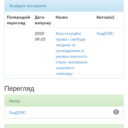
Знайдені матеріали:
Попередній
Дата
Назва
Автор(и)
перегляд
випуску
2022-
Конституційні
ЛьвДУВС
06-23
права і свободи
людини та
громадянина в
умовах воєнного
стану: матеріали
наукового
семінару
Перегляд
Автор
ЛьвДУВС
1