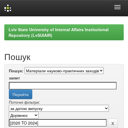
Skip
navigation
Lviv State University of Internal Affairs Institutional
Repository (LvSUIAIR)
Пошук
Пошук:
запит
Поточні фільтри: