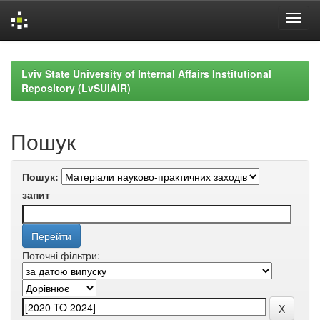
Skip
navigation
Lviv State University of Internal Affairs Institutional
Repository (LvSUIAIR)
Пошук
Пошук:
запит
Поточні фільтри: