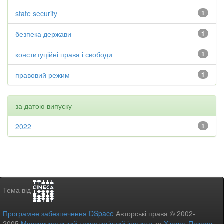
state security
1
безпека держави
1
конституційні права і свободи
1
правовий режим
1
за датою випуску
2022
1
Тема від
Програмне забезпечення DSpace
Авторські права © 2002-
2005
Массачусетський технологічний інститут
та
Х’юлет Пакард
-