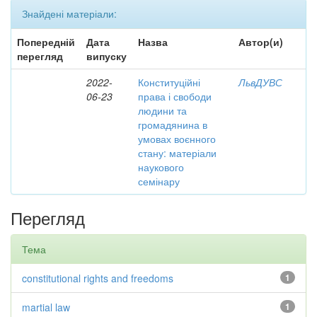
Знайдені матеріали:
Попередній
Дата
Назва
Автор(и)
перегляд
випуску
2022-
Конституційні
ЛьвДУВС
06-23
права і свободи
людини та
громадянина в
умовах воєнного
стану: матеріали
наукового
семінару
Перегляд
Тема
constitutional rights and freedoms
1
martial law
1