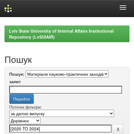
Skip
navigation
Lviv State University of Internal Affairs Institutional
Repository (LvSUIAIR)
Пошук
Пошук:
запит
Поточні фільтри: