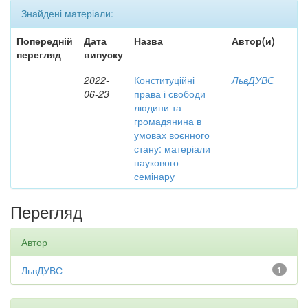
Знайдені матеріали:
Попередній
Дата
Назва
Автор(и)
перегляд
випуску
2022-
Конституційні
ЛьвДУВС
06-23
права і свободи
людини та
громадянина в
умовах воєнного
стану: матеріали
наукового
семінару
Перегляд
Автор
ЛьвДУВС
1