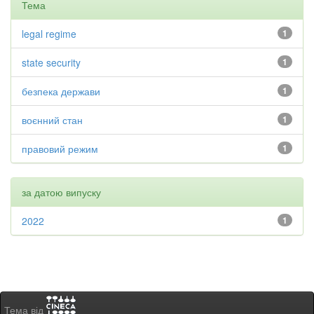
Тема
legal regime
1
state security
1
безпека держави
1
воєнний стан
1
правовий режим
1
за датою випуску
2022
1
Тема від